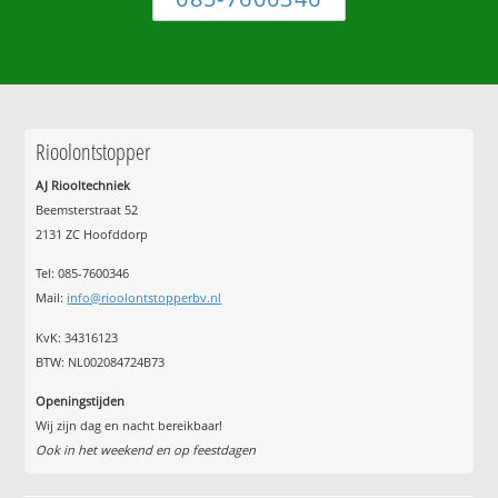
Rioolontstopper
AJ Riooltechniek
Beemsterstraat 52
2131 ZC Hoofddorp
Tel:
085-7600346
Mail:
info@rioolontstopperbv.nl
KvK: 34316123
BTW: NL002084724B73
Openingstijden
Wij zijn dag en nacht bereikbaar!
Ook in het weekend en op feestdagen