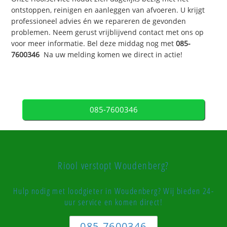
ontstoppen, reinigen en aanleggen van afvoeren. U krijgt
professioneel advies én we repareren de gevonden
problemen. Neem gerust vrijblijvend contact met ons op
voor meer informatie. Bel deze middag nog met
085-
7600346
Na uw melding komen we direct in actie!
085-7600346
Riool verstopt Woudenberg?
Hulp nodig met loodgieter in Woudenberg? Wij bieden 24-
uur service en komen direct!
085-7600346