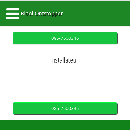
Riool Ontstopper
085-7600346
Installateur
085-7600346