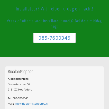
Installateur? Wij helpen u dag en nacht!
Vraag of offerte voor installateur nodig? Bel deze middag
nog!
085-7600346
Rioolontstopper
AJ Riooltechniek
Beemsterstraat 52
2131 ZC Hoofddorp
Tel:
085-7600346
Mail:
info@rioolontstopperbv.nl