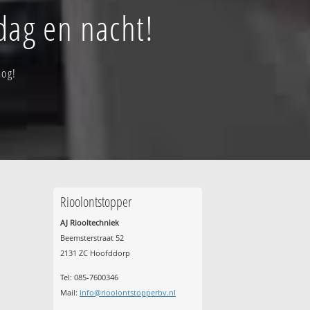
dag en nacht!
nog!
Rioolontstopper
AJ Riooltechniek
Beemsterstraat 52
2131 ZC Hoofddorp
Tel:
085-7600346
Mail:
info@rioolontstopperbv.nl