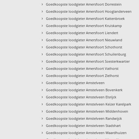
›
Goedkoopste loodgieter Amersfoort Dorrestein
›
Goedkoopste loodgieter Amersfoort Hooglanderveen
›
Goedkoopste loodgieter Amersfoort Kattenbroek
›
Goedkoopste loodgieter Amersfoort Kruiskamp
›
Goedkoopste loodgieter Amersfoort Liendert
›
Goedkoopste loodgieter Amersfoort Nieuwland
›
Goedkoopste loodgieter Amersfoort Schothorst
›
Goedkoopste loodgieter Amersfoort Schuilenburg
›
Goedkoopste loodgieter Amersfoort Soesterkwartier
›
Goedkoopste loodgieter Amersfoort Vathorst
›
Goedkoopste loodgieter Amersfoort Zielhorst
›
Goedkoopste loodgieter Amstelveen
›
Goedkoopste loodgieter Amstelveen Bovenkerk
›
Goedkoopste loodgieter Amstelveen Elsrijck
›
Goedkoopste loodgieter Amstelveen Keizer Karelpark
›
Goedkoopste loodgieter Amstelveen Middenhoven
›
Goedkoopste loodgieter Amstelveen Randwijck
›
Goedkoopste loodgieter Amstelveen Stadshart
›
Goedkoopste loodgieter Amstelveen Waardhuizen