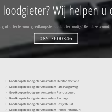
loodgieter? Wij helpen u 
ag of offerte voor goedkoopste loodgieter nodig? Bel deze avond 
085-7600346
›
Goedkoopste loodgieter Amsterdam Overtoomse Veld
›
Goedkoopste loodgieter Amsterdam Park Haagseweg
›
Goedkoopste loodgieter Amsterdam Planciusbuurt
›
Goedkoopste loodgieter Amsterdam Plantage
›
Goedkoopste loodgieter Amsterdam Postjesbuurt
›
Goedkoopste loodgieter Amsterdam Prinses Irenebuurt