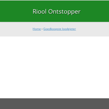
Riool Ontstopper
Home
›
Goedkoopste loodgieter