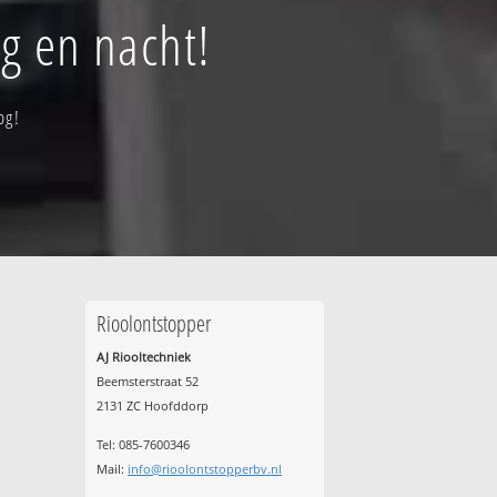
g en nacht!
og!
Rioolontstopper
AJ Riooltechniek
Beemsterstraat 52
2131 ZC Hoofddorp
Tel:
085-7600346
Mail:
info@rioolontstopperbv.nl