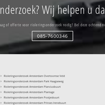
onderzoek? Wij helpen u da
aag of offerte voor rioleringsonderzoek nodig? Bel deze ochtend n
085-7600346
›
Rioleringsonderzoek Amsterdam Overtoomse Veld
›
Rioleringsonderzoek Amsterdam Park Haagseweg
›
Rioleringsonderzoek Amsterdam Planciusbuurt
›
Rioleringsonderzoek Amsterdam Plantage
›
Rioleringsonderzoek Amsterdam Postjesbuurt
›
Rioleringsonderzoek Amsterdam Prinses Irenebuurt