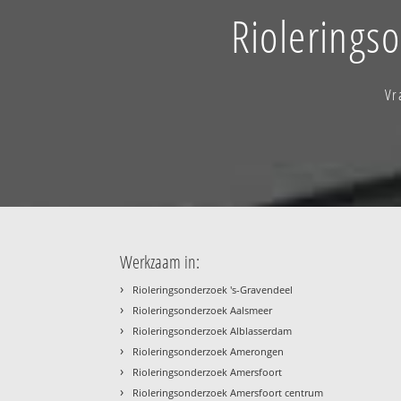
Riolerings
Vr
Werkzaam in:
›
Rioleringsonderzoek 's-Gravendeel
›
Rioleringsonderzoek Aalsmeer
›
Rioleringsonderzoek Alblasserdam
›
Rioleringsonderzoek Amerongen
›
Rioleringsonderzoek Amersfoort
›
Rioleringsonderzoek Amersfoort centrum