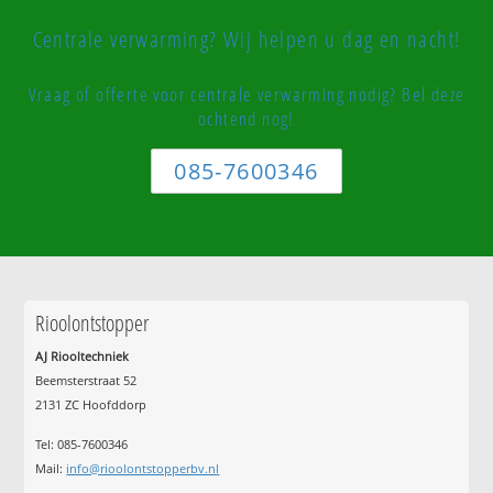
Centrale verwarming? Wij helpen u dag en nacht!
Vraag of offerte voor centrale verwarming nodig? Bel deze
ochtend nog!
085-7600346
Rioolontstopper
AJ Riooltechniek
Beemsterstraat 52
2131 ZC Hoofddorp
Tel:
085-7600346
Mail:
info@rioolontstopperbv.nl