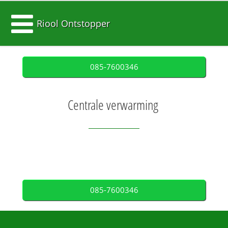
Riool Ontstopper
085-7600346
Centrale verwarming
085-7600346