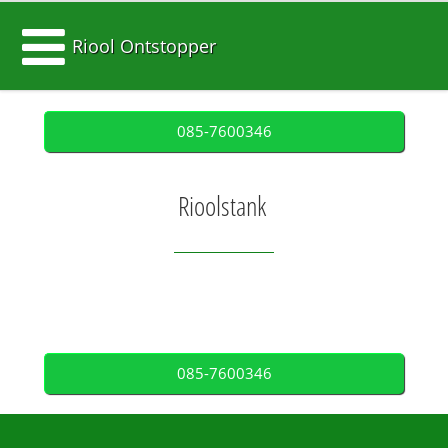
Riool Ontstopper
085-7600346
Rioolstank
085-7600346