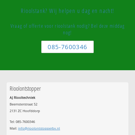
Rioolstank? Wij helpen u dag en nacht!
Vraag of offerte voor rioolstank nodig? Bel deze middag
nog!
085-7600346
Rioolontstopper
AJ Riooltechniek
Beemsterstraat 52
2131 ZC Hoofddorp
Tel:
085-7600346
Mail:
info@rioolontstopperbv.nl