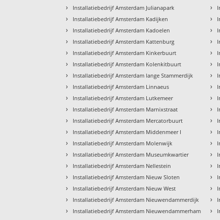
›
›
Installatiebedrijf Amsterdam Julianapark
I
›
›
Installatiebedrijf Amsterdam Kadijken
I
›
›
Installatiebedrijf Amsterdam Kadoelen
I
›
›
Installatiebedrijf Amsterdam Kattenburg
I
›
›
Installatiebedrijf Amsterdam Kinkerbuurt
I
›
›
Installatiebedrijf Amsterdam Kolenkitbuurt
I
›
›
Installatiebedrijf Amsterdam lange Stammerdijk
I
›
›
Installatiebedrijf Amsterdam Linnaeus
I
›
›
Installatiebedrijf Amsterdam Lutkemeer
I
›
›
Installatiebedrijf Amsterdam Marnixstraat
I
›
›
Installatiebedrijf Amsterdam Mercatorbuurt
I
›
›
Installatiebedrijf Amsterdam Middenmeer I
I
›
›
Installatiebedrijf Amsterdam Molenwijk
I
›
›
Installatiebedrijf Amsterdam Museumkwartier
I
›
›
Installatiebedrijf Amsterdam Nellestein
I
›
›
Installatiebedrijf Amsterdam Nieuw Sloten
I
›
›
Installatiebedrijf Amsterdam Nieuw West
I
›
›
Installatiebedrijf Amsterdam Nieuwendammerdijk
I
›
›
Installatiebedrijf Amsterdam Nieuwendammerham
I