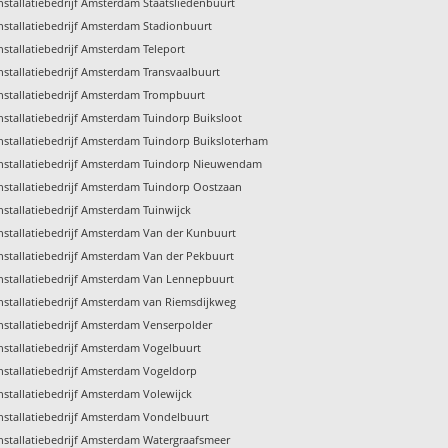
nstallatiebedrijf Amsterdam Staatsliedenbuurt
nstallatiebedrijf Amsterdam Stadionbuurt
nstallatiebedrijf Amsterdam Teleport
nstallatiebedrijf Amsterdam Transvaalbuurt
nstallatiebedrijf Amsterdam Trompbuurt
nstallatiebedrijf Amsterdam Tuindorp Buiksloot
nstallatiebedrijf Amsterdam Tuindorp Buiksloterham
nstallatiebedrijf Amsterdam Tuindorp Nieuwendam
nstallatiebedrijf Amsterdam Tuindorp Oostzaan
nstallatiebedrijf Amsterdam Tuinwijck
nstallatiebedrijf Amsterdam Van der Kunbuurt
nstallatiebedrijf Amsterdam Van der Pekbuurt
nstallatiebedrijf Amsterdam Van Lennepbuurt
nstallatiebedrijf Amsterdam van Riemsdijkweg
nstallatiebedrijf Amsterdam Venserpolder
nstallatiebedrijf Amsterdam Vogelbuurt
nstallatiebedrijf Amsterdam Vogeldorp
nstallatiebedrijf Amsterdam Volewijck
nstallatiebedrijf Amsterdam Vondelbuurt
nstallatiebedrijf Amsterdam Watergraafsmeer