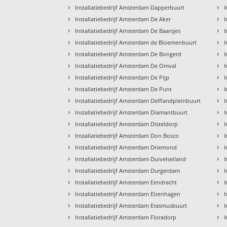
›
›
Installatiebedrijf Amsterdam Dapperbuurt
I
›
›
Installatiebedrijf Amsterdam De Aker
I
›
›
Installatiebedrijf Amsterdam De Baarsjes
I
›
›
Installatiebedrijf Amsterdam de Bloemenbuurt
I
›
›
Installatiebedrijf Amsterdam De Bongerd
›
›
Installatiebedrijf Amsterdam De Omval
I
›
›
Installatiebedrijf Amsterdam De Pijp
I
›
›
Installatiebedrijf Amsterdam De Punt
I
›
›
Installatiebedrijf Amsterdam Delflandpleinbuurt
I
›
›
Installatiebedrijf Amsterdam Diamantbuurt
I
›
›
Installatiebedrijf Amsterdam Disteldorp
I
›
›
Installatiebedrijf Amsterdam Don Bosco
I
›
›
Installatiebedrijf Amsterdam Driemond
I
›
›
Installatiebedrijf Amsterdam Duivelseiland
I
›
›
Installatiebedrijf Amsterdam Durgerdam
I
›
›
Installatiebedrijf Amsterdam Eendracht
I
›
›
Installatiebedrijf Amsterdam Elzenhagen
I
›
›
Installatiebedrijf Amsterdam Erasmusbuurt
I
›
›
Installatiebedrijf Amsterdam Floradorp
I