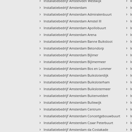
›
›
Installatiebedrijf Amstelveen Westwijk
I
›
›
Installatiebedrijf Amsterdam
I
›
›
Installatiebedrijf Amsterdam Admiralenbuurt
I
›
›
Installatiebedrijf Amsterdam Amstel III
I
›
›
Installatiebedrijf Amsterdam Apollobuurt
I
›
›
Installatiebedrijf Amsterdam Arena
I
›
›
Installatiebedrijf Amsterdam Banne Buiksloot
I
›
›
Installatiebedrijf Amsterdam Betondorp
I
›
›
Installatiebedrijf Amsterdam Bijlmer
I
›
›
Installatiebedrijf Amsterdam Bijlmermeer
I
›
›
Installatiebedrijf Amsterdam Bos en Lommer
I
›
›
Installatiebedrijf Amsterdam Buiksloterdijk
I
›
›
Installatiebedrijf Amsterdam Buiksloterham
I
›
›
Installatiebedrijf Amsterdam Buikslotermeer
I
›
›
Installatiebedrijf Amsterdam Buitenveldert
I
›
›
Installatiebedrijf Amsterdam Bullewijk
I
›
›
Installatiebedrijf Amsterdam Centrum
I
›
›
Installatiebedrijf Amsterdam Concertgebouwbuurt
I
›
›
Installatiebedrijf Amsterdam Czaar Peterbuurt
I
›
›
Installatiebedrijf Amsterdam da Costakade
I