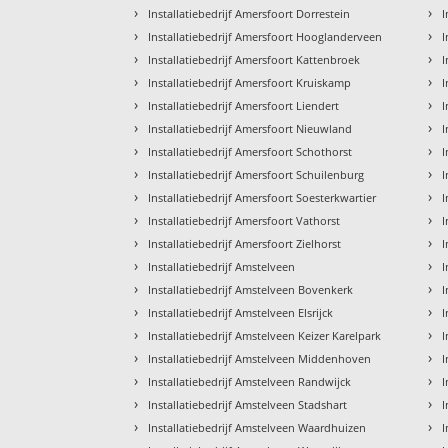
›
›
Installatiebedrijf Amersfoort Dorrestein
I
›
›
Installatiebedrijf Amersfoort Hooglanderveen
I
›
›
Installatiebedrijf Amersfoort Kattenbroek
I
›
›
Installatiebedrijf Amersfoort Kruiskamp
I
›
›
Installatiebedrijf Amersfoort Liendert
I
›
›
Installatiebedrijf Amersfoort Nieuwland
I
›
›
Installatiebedrijf Amersfoort Schothorst
I
›
›
Installatiebedrijf Amersfoort Schuilenburg
I
›
›
Installatiebedrijf Amersfoort Soesterkwartier
I
›
›
Installatiebedrijf Amersfoort Vathorst
I
›
›
Installatiebedrijf Amersfoort Zielhorst
I
›
›
Installatiebedrijf Amstelveen
I
›
›
Installatiebedrijf Amstelveen Bovenkerk
I
›
›
Installatiebedrijf Amstelveen Elsrijck
I
›
›
Installatiebedrijf Amstelveen Keizer Karelpark
I
›
›
Installatiebedrijf Amstelveen Middenhoven
I
›
›
Installatiebedrijf Amstelveen Randwijck
I
›
›
Installatiebedrijf Amstelveen Stadshart
I
›
›
Installatiebedrijf Amstelveen Waardhuizen
I