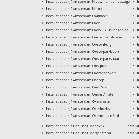
›
›
Installatiebedrijf Amsterdam Nieuwmarkt en Lastage
I
›
›
Installatiebedrijf Amsterdam Noord
I
›
›
Installatiebedrijf Amsterdam Ookmeer
I
›
›
Installatiebedrijf Amsterdam Oost
I
›
›
Installatiebedrijf Amsterdam Oostelijk Havengebied
I
›
›
Installatiebedrijf Amsterdam Oostelijke Eilanden
I
›
›
Installatiebedrijf Amsterdam Oostenburg
I
›
›
Installatiebedrijf Amsterdam Oosterparkbuurt
I
›
›
Installatiebedrijf Amsterdam Oosterparkstraat
I
›
›
Installatiebedrijf Amsterdam Oostpoort
I
›
›
Installatiebedrijf Amsterdam Oostzanerwerf
I
›
›
Installatiebedrijf Amsterdam Osdorp
I
›
›
Installatiebedrijf Amsterdam Oud Zuid
I
›
›
Installatiebedrijf Amsterdam Ouder Amstel
I
›
›
Installatiebedrijf Amsterdam Overamstel
I
›
›
Installatiebedrijf Amsterdam Overhoeks
I
›
›
Installatiebedrijf Amsterdam Overtoomse Sluis
I
›
›
Installatiebedrijf Den Haag Moerwijk
Install
›
›
Installatiebedrijf Den Haag Morgenstond
Install