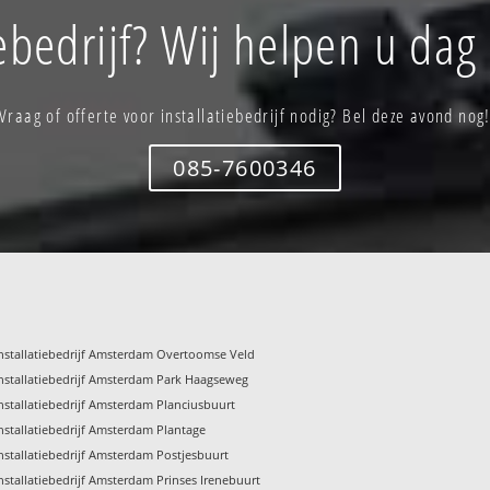
iebedrijf? Wij helpen u dag
Vraag of offerte voor installatiebedrijf nodig? Bel deze avond nog
085-7600346
nstallatiebedrijf Amsterdam Overtoomse Veld
nstallatiebedrijf Amsterdam Park Haagseweg
nstallatiebedrijf Amsterdam Planciusbuurt
nstallatiebedrijf Amsterdam Plantage
nstallatiebedrijf Amsterdam Postjesbuurt
nstallatiebedrijf Amsterdam Prinses Irenebuurt