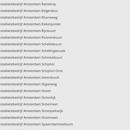
nstallatiebedrijf Amsterdam Ransdorp
nstallatiebedrijf Amsterdam Reigersbos
nstallatiebedrijf Amsterdam Rhoneweg
nstallatiebedrijf Amsterdam Riekerpolder
nstallatiebedrijf Amsterdam Rijnbuurt
nstallatiebedrijf Amsterdam Rivierenbuurt
nstallatiebedrijf Amsterdam Scheldebuurt
nstallatiebedrijf Amsterdam Schellingwoude
nstallatiebedrijf Amsterdam Schinkelbuurt
nstallatiebedrijf Amsterdam Schiphol
nstallatiebedrijf Amsterdam Schiphol Oost
nstallatiebedrijf Amsterdam Sierenborch
nstallatiebedrijf Amsterdam Slijperweg
nstallatiebedrijf Amsterdam Sloten
nstallatiebedrijf Amsterdam Sloterdijk
nstallatiebedrijf Amsterdam Slotermeer
nstallatiebedrijf Amsterdam Sloterparkwijk
nstallatiebedrijf Amsterdam Slotervaart
nstallatiebedrijf Amsterdam Spaarndammerbuurt