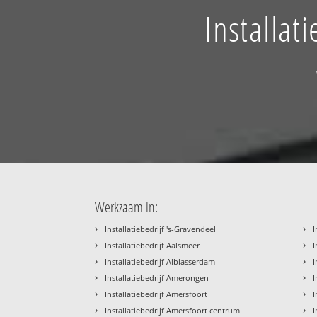
Installat
Werkzaam in:
›
›
Installatiebedrijf 's-Gravendeel
I
›
›
Installatiebedrijf Aalsmeer
I
›
›
Installatiebedrijf Alblasserdam
I
›
›
Installatiebedrijf Amerongen
I
›
›
Installatiebedrijf Amersfoort
I
›
›
Installatiebedrijf Amersfoort centrum
I