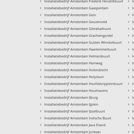
›
›
Installatiebedrijf Amsterdam Frederik Hendrikbuurt
I
›
›
Installatiebedrijf Amsterdam Gaasperdam
I
›
›
Installatiebedrijf Amsterdam Gein
I
›
›
Installatiebedrijf Amsterdam Geuzenveld
I
›
›
Installatiebedrijf Amsterdam Gibraltarbuurt
I
›
›
Installatiebedrijf Amsterdam Grachtengordel
I
›
›
Installatiebedrijf Amsterdam Gulden Winckelbuurt
I
›
›
Installatiebedrijf Amsterdam Haarlemmerbuurt
I
›
›
Installatiebedrijf Amsterdam Helmersbuurt
I
›
›
Installatiebedrijf Amsterdam Hemweg
I
›
›
Installatiebedrijf Amsterdam Holendrecht
I
›
›
Installatiebedrijf Amsterdam Holysloot
I
›
›
Installatiebedrijf Amsterdam Hoofddorppleinbuurt
I
›
›
Installatiebedrijf Amsterdam Houthavens
I
›
›
Installatiebedrijf Amsterdam IJburg
I
›
›
Installatiebedrijf Amsterdam IJplein
I
›
›
Installatiebedrijf Amsterdam IJsselbuurt
I
›
›
Installatiebedrijf Amsterdam Indische Buurt
I
›
›
Installatiebedrijf Amsterdam Java Eiland
I
›
›
Installatiebedrijf Amsterdam Jordaan
I