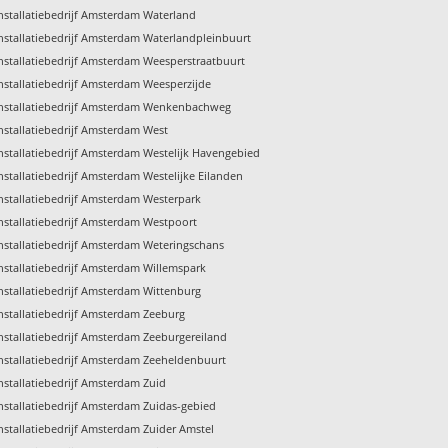
nstallatiebedrijf Amsterdam Waterland
nstallatiebedrijf Amsterdam Waterlandpleinbuurt
nstallatiebedrijf Amsterdam Weesperstraatbuurt
nstallatiebedrijf Amsterdam Weesperzijde
Installatiebedrijf Amsterdam Wenkenbachweg
nstallatiebedrijf Amsterdam West
nstallatiebedrijf Amsterdam Westelijk Havengebied
nstallatiebedrijf Amsterdam Westelijke Eilanden
nstallatiebedrijf Amsterdam Westerpark
nstallatiebedrijf Amsterdam Westpoort
nstallatiebedrijf Amsterdam Weteringschans
nstallatiebedrijf Amsterdam Willemspark
nstallatiebedrijf Amsterdam Wittenburg
nstallatiebedrijf Amsterdam Zeeburg
nstallatiebedrijf Amsterdam Zeeburgereiland
nstallatiebedrijf Amsterdam Zeeheldenbuurt
nstallatiebedrijf Amsterdam Zuid
nstallatiebedrijf Amsterdam Zuidas-gebied
nstallatiebedrijf Amsterdam Zuider Amstel