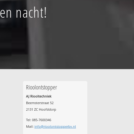
 en nacht!
!
Rioolontstopper
AJ Riooltechniek
Beemsterstraat 52
2131 ZC Hoofddorp
Tel:
085-7600346
Mail:
info@rioolontstopperbv.nl