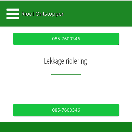
Riool Ontstopper
085-7600346
Lekkage riolering
085-7600346