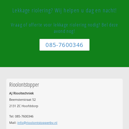
Lekkage riolering? Wij helpen u dag en nacht!
Vraag of offerte voor lekkage riolering nodig? Bel deze
avond nog!
085-7600346
Rioolontstopper
AJ Riooltechniek
Beemsterstraat 52
2131 ZC Hoofddorp
Tel:
085-7600346
Mail:
info@rioolontstopperbv.nl