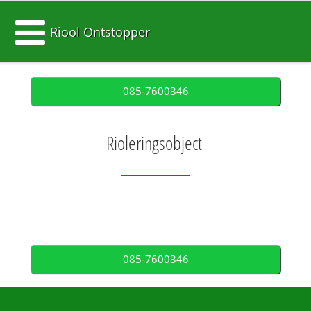
Riool Ontstopper
085-7600346
Rioleringsobject
085-7600346