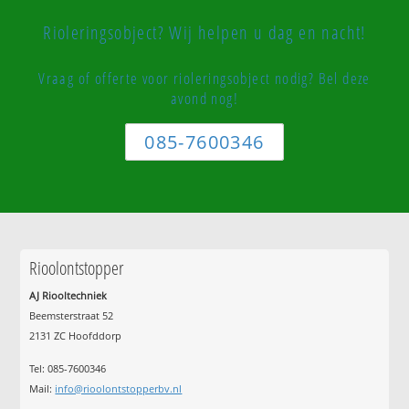
Rioleringsobject? Wij helpen u dag en nacht!
Vraag of offerte voor rioleringsobject nodig? Bel deze
avond nog!
085-7600346
Rioolontstopper
AJ Riooltechniek
Beemsterstraat 52
2131 ZC Hoofddorp
Tel:
085-7600346
Mail:
info@rioolontstopperbv.nl