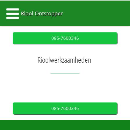
Riool Ontstopper
085-7600346
Rioolwerkzaamheden
085-7600346