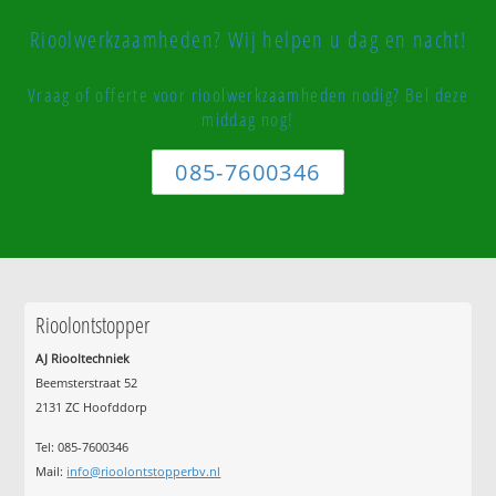
Rioolwerkzaamheden? Wij helpen u dag en nacht!
Vraag of offerte voor rioolwerkzaamheden nodig? Bel deze
middag nog!
085-7600346
Rioolontstopper
AJ Riooltechniek
Beemsterstraat 52
2131 ZC Hoofddorp
Tel:
085-7600346
Mail:
info@rioolontstopperbv.nl