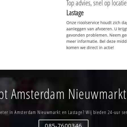
Top advies, snel op locati
Lastage
Onze rioolservice houdt zich da
aanleggen van afvoeren. U krijg
gevonden problemen. Neem gerus
meer informatie. Bel deze mid
komen we direct in actie!
opt Amsterdam Nieuwmarkt
ieter in Amsterdam Nieuwmarkt en Lastage? Wij bieden 24-uur ser
085-7600346