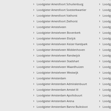
›
›
Loodgieter Amersfoort Schuilenburg
Loodg
›
›
Loodgieter Amersfoort Soesterkwartier
Loodg
›
›
Loodgieter Amersfoort Vathorst
Loodg
›
›
Loodgieter Amersfoort Zielhorst
Loodg
›
›
Loodgieter Amstelveen
Loodg
›
›
Loodgieter Amstelveen Bovenkerk
Loodg
›
›
Loodgieter Amstelveen Elsrijck
Loodg
›
›
Loodgieter Amstelveen Keizer Karelpark
Loodgi
›
›
Loodgieter Amstelveen Middenhoven
Loodg
›
›
Loodgieter Amstelveen Randwijck
Loodgi
›
›
Loodgieter Amstelveen Stadshart
Loodgi
›
›
Loodgieter Amstelveen Waardhuizen
Loodg
›
›
Loodgieter Amstelveen Westwijk
Loodg
›
›
Loodgieter Amsterdam
Loodg
›
›
Loodgieter Amsterdam Admiralenbuurt
Loodg
›
›
Loodgieter Amsterdam Amstel III
Loodg
›
›
Loodgieter Amsterdam Apollobuurt
Loodg
›
›
Loodgieter Amsterdam Arena
Loodg
›
›
Loodgieter Amsterdam Banne Buiksloot
Loodg