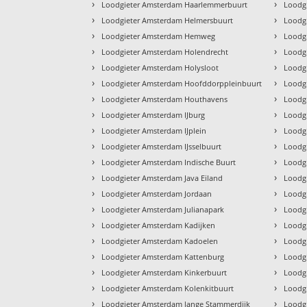
›
›
Loodgieter Amsterdam Haarlemmerbuurt
Loodgi
›
›
Loodgieter Amsterdam Helmersbuurt
Loodg
›
›
Loodgieter Amsterdam Hemweg
Loodg
›
›
Loodgieter Amsterdam Holendrecht
Loodg
›
›
Loodgieter Amsterdam Holysloot
Loodgi
›
›
Loodgieter Amsterdam Hoofddorppleinbuurt
Loodg
›
›
Loodgieter Amsterdam Houthavens
Loodgi
›
›
Loodgieter Amsterdam IJburg
Loodgi
›
›
Loodgieter Amsterdam IJplein
Loodgi
›
›
Loodgieter Amsterdam IJsselbuurt
Loodgi
›
›
Loodgieter Amsterdam Indische Buurt
Loodg
›
›
Loodgieter Amsterdam Java Eiland
Loodgi
›
›
Loodgieter Amsterdam Jordaan
Loodg
›
›
Loodgieter Amsterdam Julianapark
Loodgi
›
›
Loodgieter Amsterdam Kadijken
Loodg
›
›
Loodgieter Amsterdam Kadoelen
Loodg
›
›
Loodgieter Amsterdam Kattenburg
Loodg
›
›
Loodgieter Amsterdam Kinkerbuurt
Loodg
›
›
Loodgieter Amsterdam Kolenkitbuurt
Loodg
›
›
Loodgieter Amsterdam lange Stammerdijk
Loodgi