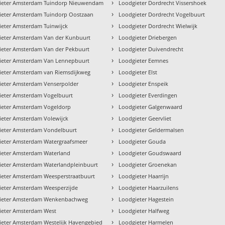
›
ieter Amsterdam Tuindorp Nieuwendam
Loodgieter Dordrecht Vissershoek
›
ieter Amsterdam Tuindorp Oostzaan
Loodgieter Dordrecht Vogelbuurt
›
ieter Amsterdam Tuinwijck
Loodgieter Dordrecht Wielwijk
›
ieter Amsterdam Van der Kunbuurt
Loodgieter Driebergen
›
ieter Amsterdam Van der Pekbuurt
Loodgieter Duivendrecht
›
ieter Amsterdam Van Lennepbuurt
Loodgieter Eemnes
›
ieter Amsterdam van Riemsdijkweg
Loodgieter Elst
›
ieter Amsterdam Venserpolder
Loodgieter Enspeik
›
ieter Amsterdam Vogelbuurt
Loodgieter Everdingen
›
ieter Amsterdam Vogeldorp
Loodgieter Galgenwaard
›
ieter Amsterdam Volewijck
Loodgieter Geervliet
›
ieter Amsterdam Vondelbuurt
Loodgieter Geldermalsen
›
ieter Amsterdam Watergraafsmeer
Loodgieter Gouda
›
ieter Amsterdam Waterland
Loodgieter Goudswaard
›
ieter Amsterdam Waterlandpleinbuurt
Loodgieter Groenekan
›
ieter Amsterdam Weesperstraatbuurt
Loodgieter Haarrijn
›
ieter Amsterdam Weesperzijde
Loodgieter Haarzuilens
›
ieter Amsterdam Wenkenbachweg
Loodgieter Hagestein
›
ieter Amsterdam West
Loodgieter Halfweg
›
ieter Amsterdam Westelijk Havengebied
Loodgieter Harmelen