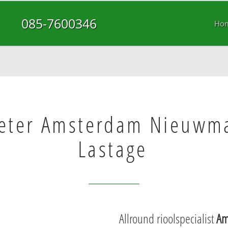
085-7600346
Ho
eter Amsterdam Nieuwma
Lastage
Allround rioolspecialist
Am