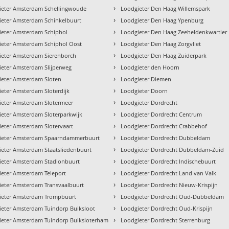
›
ieter Amsterdam Schellingwoude
Loodgieter Den Haag Willemspark
›
ieter Amsterdam Schinkelbuurt
Loodgieter Den Haag Ypenburg
›
ieter Amsterdam Schiphol
Loodgieter Den Haag Zeeheldenkwartier
›
ieter Amsterdam Schiphol Oost
Loodgieter Den Haag Zorgvliet
›
ieter Amsterdam Sierenborch
Loodgieter Den Haag Zuiderpark
›
ieter Amsterdam Slijperweg
Loodgieter den Hoorn
›
ieter Amsterdam Sloten
Loodgieter Diemen
›
eter Amsterdam Sloterdijk
Loodgieter Doorn
›
ieter Amsterdam Slotermeer
Loodgieter Dordrecht
›
eter Amsterdam Sloterparkwijk
Loodgieter Dordrecht Centrum
›
eter Amsterdam Slotervaart
Loodgieter Dordrecht Crabbehof
›
ieter Amsterdam Spaarndammerbuurt
Loodgieter Dordrecht Dubbeldam
›
ieter Amsterdam Staatsliedenbuurt
Loodgieter Dordrecht Dubbeldam-Zuid
›
ieter Amsterdam Stadionbuurt
Loodgieter Dordrecht Indischebuurt
›
ieter Amsterdam Teleport
Loodgieter Dordrecht Land van Valk
›
ieter Amsterdam Transvaalbuurt
Loodgieter Dordrecht Nieuw-Krispijn
›
ieter Amsterdam Trompbuurt
Loodgieter Dordrecht Oud-Dubbeldam
›
ieter Amsterdam Tuindorp Buiksloot
Loodgieter Dordrecht Oud-Krispijn
›
ieter Amsterdam Tuindorp Buiksloterham
Loodgieter Dordrecht Sterrenburg