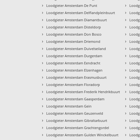
›
›
Loodgieter Amsterdam De Punt
Loodgi
›
›
Loodgieter Amsterdam Delflandpleinbuurt
Loodg
›
›
Loodgieter Amsterdam Diamantbuurt
Loodg
›
›
Loodgieter Amsterdam Disteldorp
Loodg
›
›
Loodgieter Amsterdam Don Bosco
Loodg
›
›
Loodgieter Amsterdam Driemond
Loodg
›
›
Loodgieter Amsterdam Duivelseiland
Loodg
›
›
Loodgieter Amsterdam Durgerdam
Loodg
›
›
Loodgieter Amsterdam Eendracht
Loodg
›
›
Loodgieter Amsterdam Elzenhagen
Loodg
›
›
Loodgieter Amsterdam Erasmusbuurt
Loodg
›
›
Loodgieter Amsterdam Floradorp
Loodg
›
›
Loodgieter Amsterdam Frederik Hendrikbuurt
Loodg
›
›
Loodgieter Amsterdam Gaasperdam
Loodg
›
›
Loodgieter Amsterdam Gein
Loodg
›
›
Loodgieter Amsterdam Geuzenveld
Loodgi
›
›
Loodgieter Amsterdam Gibraltarbuurt
Loodgi
›
›
Loodgieter Amsterdam Grachtengordel
Loodg
›
›
Loodgieter Amsterdam Gulden Winckelbuurt
Loodgi