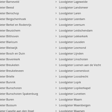
›
eter Barneveld
Loodgieter Lageweide
›
ieter Beesd
Loodgieter Landsmeer
›
ieter Benschop
Loodgieter Laren
›
ieter Bergschenhoek
Loodgieter Leerdam
›
eter Berkel en Rodenrijs
Loodgieter Leersum
›
ieter Beusichem
Loodgieter Leidschendam
›
eter Bilthoven
Loodgieter Lekkerkerk
›
eter Blaricum
Loodgieter Leusden
›
eter Bleiswijk
Loodgieter Lexmond
›
eter Bosch en Duin
Loodgieter Lijnden
›
ieter Bovenkerk
Loodgieter Linschoten
›
eter Breukelen
Loodgieter Loenen aan de Vecht
›
ieter Breukeleveen
Loodgieter Loenersloot
›
eter Brielle
Loodgieter Loosdrecht
›
ieter Bunnik
Loodgieter Lopik
›
ieter Bunschoten
Loodgieter Lopikerkapel
›
ieter Bunschoten Spakenburg
Loodgieter Lunetten
›
ieter Buren
Loodgieter Maarn
›
ieter Bussum
Loodgieter Maarsbergen
›
eter Capelle aan den IJssel
Loodgieter Maarsen