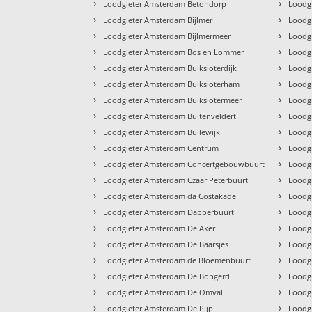
›
›
Loodgieter Amsterdam Betondorp
Loodg
›
›
Loodgieter Amsterdam Bijlmer
Loodg
›
›
Loodgieter Amsterdam Bijlmermeer
Loodg
›
›
Loodgieter Amsterdam Bos en Lommer
Loodg
›
›
Loodgieter Amsterdam Buiksloterdijk
Loodg
›
›
Loodgieter Amsterdam Buiksloterham
Loodg
›
›
Loodgieter Amsterdam Buikslotermeer
Loodg
›
›
Loodgieter Amsterdam Buitenveldert
Loodg
›
›
Loodgieter Amsterdam Bullewijk
Loodg
›
›
Loodgieter Amsterdam Centrum
Loodg
›
›
Loodgieter Amsterdam Concertgebouwbuurt
Loodg
›
›
Loodgieter Amsterdam Czaar Peterbuurt
Loodg
›
›
Loodgieter Amsterdam da Costakade
Loodg
›
›
Loodgieter Amsterdam Dapperbuurt
Loodg
›
›
Loodgieter Amsterdam De Aker
Loodg
›
›
Loodgieter Amsterdam De Baarsjes
Loodg
›
›
Loodgieter Amsterdam de Bloemenbuurt
Loodg
›
›
Loodgieter Amsterdam De Bongerd
Loodg
›
›
Loodgieter Amsterdam De Omval
Loodg
›
›
Loodgieter Amsterdam De Pijp
Loodg