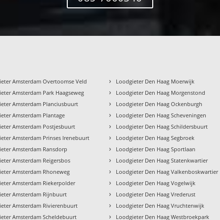
›
ieter Amsterdam Overtoomse Veld
Loodgieter Den Haag Moerwijk
›
ieter Amsterdam Park Haagseweg
Loodgieter Den Haag Morgenstond
›
ieter Amsterdam Planciusbuurt
Loodgieter Den Haag Ockenburgh
›
ieter Amsterdam Plantage
Loodgieter Den Haag Scheveningen
›
ieter Amsterdam Postjesbuurt
Loodgieter Den Haag Schildersbuurt
›
eter Amsterdam Prinses Irenebuurt
Loodgieter Den Haag Segbroek
›
ieter Amsterdam Ransdorp
Loodgieter Den Haag Sportlaan
›
ieter Amsterdam Reigersbos
Loodgieter Den Haag Statenkwartier
›
ieter Amsterdam Rhoneweg
Loodgieter Den Haag Valkenboskwartier
›
ieter Amsterdam Riekerpolder
Loodgieter Den Haag Vogelwijk
›
ieter Amsterdam Rijnbuurt
Loodgieter Den Haag Vrederust
›
ieter Amsterdam Rivierenbuurt
Loodgieter Den Haag Vruchtenwijk
›
ieter Amsterdam Scheldebuurt
Loodgieter Den Haag Westbroekpark