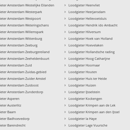
›
eter Amsterdam Westelijke Eilanden
Loodgieter Heenvliet
›
ieter Amsterdam Westerpark
Loodgieter Heerjansdam
›
ieter Amsterdam Westpoort
Loodgieter Hellevoetsluis
›
ieter Amsterdam Weteringschans
Loodgieter Hendrik ido Ambacht
›
ieter Amsterdam Willemspark
Loodgieter Hilversum
›
ieter Amsterdam Wittenburg
Loodgieter Hoek van Holland
›
ieter Amsterdam Zeeburg
Loodgieter Hoevelaken
›
ieter Amsterdam Zeeburgereiland
Loodgieter Hollandsche rading
›
ieter Amsterdam Zeeheldenbuurt
Loodgieter Hoog Catharijne
›
ieter Amsterdam Zuid
Loodgieter Hoornaar
›
ieter Amsterdam Zuidas-gebied
Loodgieter Houten
›
ieter Amsterdam Zuider Amstel
Loodgieter Huis ter Heide
›
ieter Amsterdam Zuidoost
Loodgieter Huizen
›
ieter Amsterdam Zunderdorp
Loodgieter IJsselstein
›
ieter Asperen
Loodgieter Kockengen
›
eter Austerlitz
Loodgieter Krimpen aan de Lek
›
eter Baarn
Loodgieter Krimpen aan den IJssel
›
ieter Badhoevedorp
Loodgieter la Haye
›
eter Barendrecht
Loodgieter Lage Vuursche