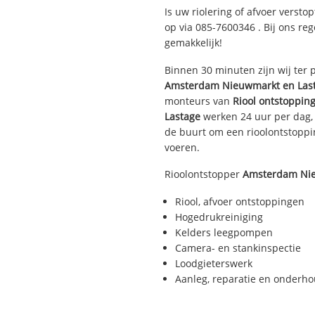
Is uw riolering of afvoer versto
op via
085-7600346
. Bij ons re
gemakkelijk!
Binnen 30 minuten zijn wij ter p
Amsterdam Nieuwmarkt en Las
monteurs van
Riool ontstoppin
Lastage
werken 24 uur per dag, 
de buurt om een rioolontstopping
voeren.
Rioolontstopper
Amsterdam Nie
Riool, afvoer ontstoppingen
Hogedrukreiniging
Kelders leegpompen
Camera- en stankinspectie
Loodgieterswerk
Aanleg, reparatie en onderh