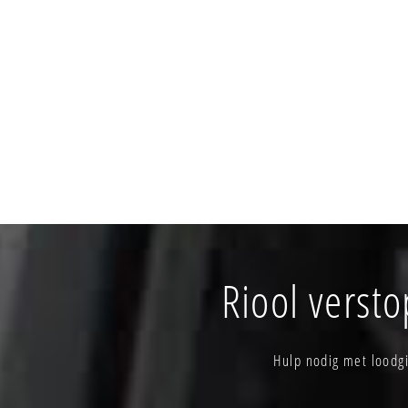
Riool verst
Hulp nodig met loodg