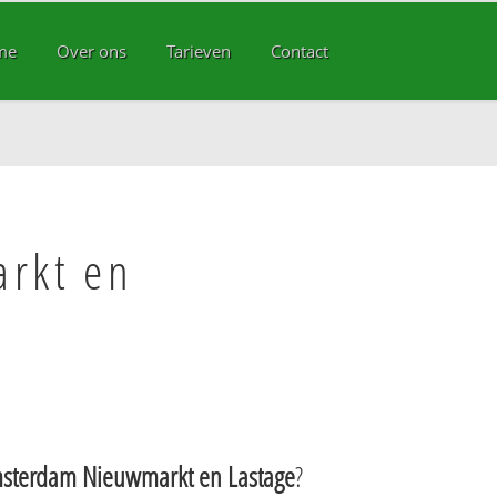
me
Over ons
Tarieven
Contact
rkt en
sterdam Nieuwmarkt en Lastage
?