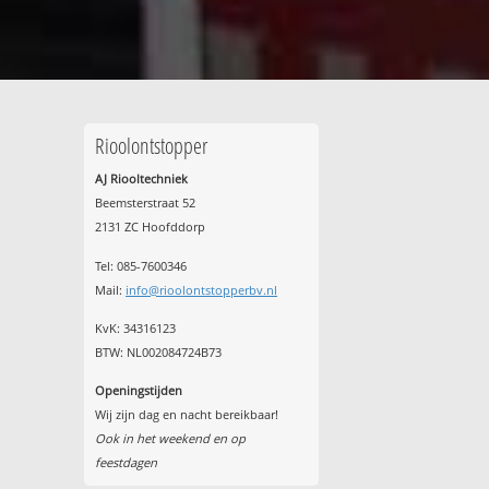
Rioolontstopper
AJ Riooltechniek
Beemsterstraat 52
2131 ZC Hoofddorp
Tel:
085-7600346
Mail:
info@rioolontstopperbv.nl
KvK: 34316123
BTW: NL002084724B73
Openingstijden
Wij zijn dag en nacht bereikbaar!
Ook in het weekend en op
feestdagen