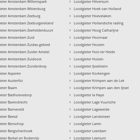
›
ieter Amsterdam Willemspark
Loodgieter Hilversum
›
ieter Amsterdam Wittenburg
Loodgieter Hoek van Holland
›
ieter Amsterdam Zeeburg
Loodgieter Hoevelaken
›
ieter Amsterdam Zeeburgereiland
Loodgieter Hollandsche rading
›
ieter Amsterdam Zeeheldenbuurt
Loodgieter Hoog Catharijne
›
ieter Amsterdam Zuid
Loodgieter Hoornaar
›
ieter Amsterdam Zuidas-gebied
Loodgieter Houten
›
ieter Amsterdam Zuider Amstel
Loodgieter Huis ter Heide
›
ieter Amsterdam Zuidoost
Loodgieter Huizen
›
ieter Amsterdam Zunderdorp
Loodgieter IJsselstein
›
ieter Asperen
Loodgieter Kockengen
›
eter Austerlitz
Loodgieter Krimpen aan de Lek
›
eter Baarn
Loodgieter Krimpen aan den IJssel
›
ieter Badhoevedorp
Loodgieter la Haye
›
eter Barendrecht
Loodgieter Lage Vuursche
›
eter Barneveld
Loodgieter Lageweide
›
ieter Beesd
Loodgieter Landsmeer
›
ieter Benschop
Loodgieter Laren
›
ieter Bergschenhoek
Loodgieter Leerdam
›
eter Berkel en Rodenrijs
Loodgieter Leersum