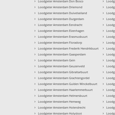
›
›
Loodgieter Amsterdam Don Bosco
Loodg
›
›
Loodgieter Amsterdam Driemond
Loodg
›
›
Loodgieter Amsterdam Duivelseiland
Loodg
›
›
Loodgieter Amsterdam Durgerdam
Loodg
›
›
Loodgieter Amsterdam Eendracht
Loodg
›
›
Loodgieter Amsterdam Elzenhagen
Loodg
›
›
Loodgieter Amsterdam Erasmusbuurt
Loodg
›
›
Loodgieter Amsterdam Floradorp
Loodg
›
›
Loodgieter Amsterdam Frederik Hendrikbuurt
Loodg
›
›
Loodgieter Amsterdam Gaasperdam
Loodg
›
›
Loodgieter Amsterdam Gein
Loodg
›
›
Loodgieter Amsterdam Geuzenveld
Loodgi
›
›
Loodgieter Amsterdam Gibraltarbuurt
Loodgi
›
›
Loodgieter Amsterdam Grachtengordel
Loodg
›
›
Loodgieter Amsterdam Gulden Winckelbuurt
Loodgi
›
›
Loodgieter Amsterdam Haarlemmerbuurt
Loodgi
›
›
Loodgieter Amsterdam Helmersbuurt
Loodg
›
›
Loodgieter Amsterdam Hemweg
Loodg
›
›
Loodgieter Amsterdam Holendrecht
Loodg
›
›
Loodgieter Amsterdam Holysloot
Loodgi