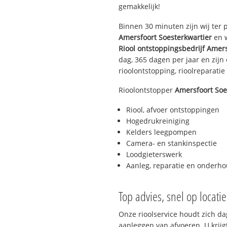
gemakkelijk!
Binnen 30 minuten zijn wij ter p
Amersfoort Soesterkwartier
en w
Riool ontstoppingsbedrijf
Amers
dag, 365 dagen per jaar en zijn
rioolontstopping, rioolreparatie 
Rioolontstopper
Amersfoort Soe
Riool, afvoer ontstoppingen
Hogedrukreiniging
Kelders leegpompen
Camera- en stankinspectie
Loodgieterswerk
Aanleg, reparatie en onderh
Top advies, snel op locati
Onze rioolservice houdt zich da
aanleggen van afvoeren. U krijg