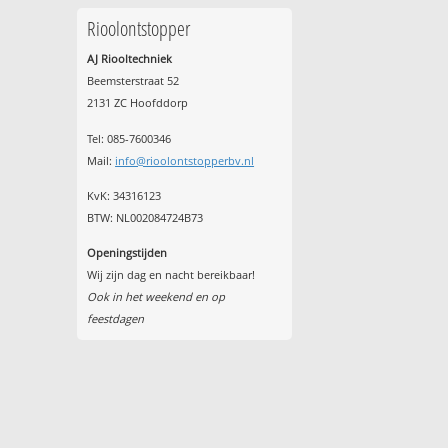
Rioolontstopper
AJ Riooltechniek
Beemsterstraat 52
2131 ZC Hoofddorp
Tel:
085-7600346
Mail:
info@rioolontstopperbv.nl
KvK: 34316123
BTW: NL002084724B73
Openingstijden
Wij zijn dag en nacht bereikbaar!
Ook in het weekend en op
feestdagen