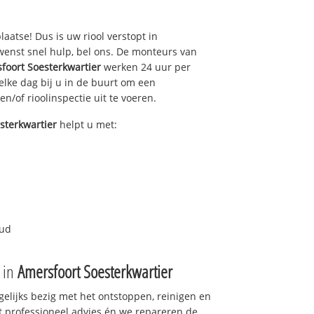
laatse! Dus is uw riool verstopt in
enst snel hulp, bel ons. De monteurs van
foort Soesterkwartier
werken 24 uur per
 elke dag bij u in de buurt om een
en/of rioolinspectie uit te voeren.
sterkwartier
helpt u met:
oud
e in
Amersfoort Soesterkwartier
gelijks bezig met het ontstoppen, reinigen en
t professioneel advies én we repareren de