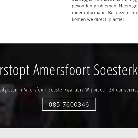
gevonden problemen. Neem gerus
meer informatie. Bel deze och
komen we direct in actie!
erstopt Amersfoort Soesterk
odgieter in Amersfoort Soesterkwartier? Wij bieden 24-uur servic
085-7600346