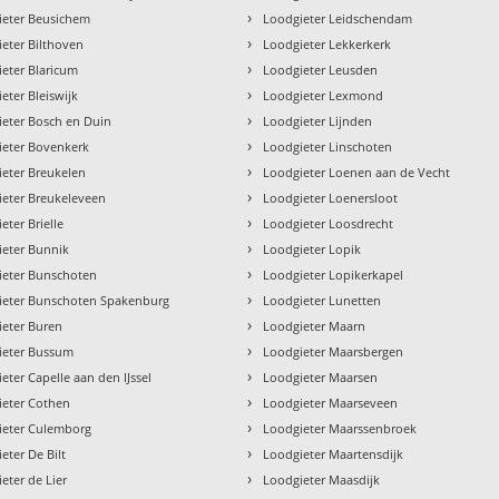
›
ieter Beusichem
Loodgieter Leidschendam
›
eter Bilthoven
Loodgieter Lekkerkerk
›
eter Blaricum
Loodgieter Leusden
›
eter Bleiswijk
Loodgieter Lexmond
›
eter Bosch en Duin
Loodgieter Lijnden
›
ieter Bovenkerk
Loodgieter Linschoten
›
eter Breukelen
Loodgieter Loenen aan de Vecht
›
ieter Breukeleveen
Loodgieter Loenersloot
›
eter Brielle
Loodgieter Loosdrecht
›
ieter Bunnik
Loodgieter Lopik
›
ieter Bunschoten
Loodgieter Lopikerkapel
›
ieter Bunschoten Spakenburg
Loodgieter Lunetten
›
ieter Buren
Loodgieter Maarn
›
ieter Bussum
Loodgieter Maarsbergen
›
eter Capelle aan den IJssel
Loodgieter Maarsen
›
ieter Cothen
Loodgieter Maarseveen
›
ieter Culemborg
Loodgieter Maarssenbroek
›
eter De Bilt
Loodgieter Maartensdijk
›
eter de Lier
Loodgieter Maasdijk