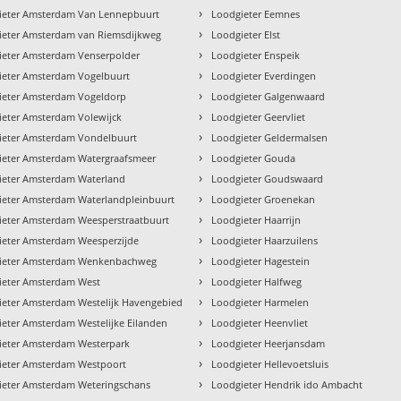
›
ieter Amsterdam Van Lennepbuurt
Loodgieter Eemnes
›
ieter Amsterdam van Riemsdijkweg
Loodgieter Elst
›
ieter Amsterdam Venserpolder
Loodgieter Enspeik
›
ieter Amsterdam Vogelbuurt
Loodgieter Everdingen
›
ieter Amsterdam Vogeldorp
Loodgieter Galgenwaard
›
ieter Amsterdam Volewijck
Loodgieter Geervliet
›
ieter Amsterdam Vondelbuurt
Loodgieter Geldermalsen
›
ieter Amsterdam Watergraafsmeer
Loodgieter Gouda
›
ieter Amsterdam Waterland
Loodgieter Goudswaard
›
ieter Amsterdam Waterlandpleinbuurt
Loodgieter Groenekan
›
ieter Amsterdam Weesperstraatbuurt
Loodgieter Haarrijn
›
ieter Amsterdam Weesperzijde
Loodgieter Haarzuilens
›
ieter Amsterdam Wenkenbachweg
Loodgieter Hagestein
›
ieter Amsterdam West
Loodgieter Halfweg
›
ieter Amsterdam Westelijk Havengebied
Loodgieter Harmelen
›
eter Amsterdam Westelijke Eilanden
Loodgieter Heenvliet
›
ieter Amsterdam Westerpark
Loodgieter Heerjansdam
›
ieter Amsterdam Westpoort
Loodgieter Hellevoetsluis
›
ieter Amsterdam Weteringschans
Loodgieter Hendrik ido Ambacht