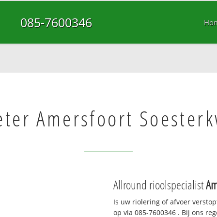
085-7600346
Ho
eter Amersfoort Soesterk
Allround rioolspecialist
Am
Is uw riolering of afvoer versto
op via
085-7600346
. Bij ons re