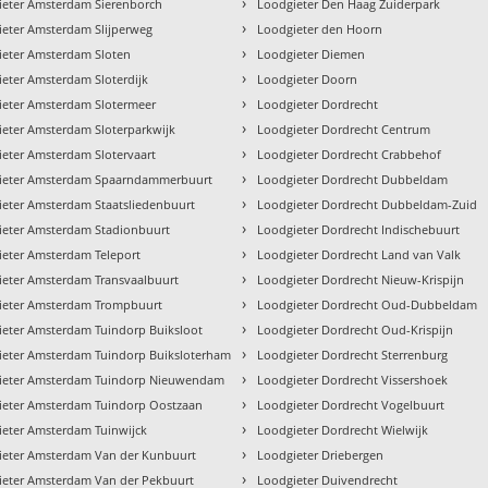
›
ieter Amsterdam Sierenborch
Loodgieter Den Haag Zuiderpark
›
ieter Amsterdam Slijperweg
Loodgieter den Hoorn
›
ieter Amsterdam Sloten
Loodgieter Diemen
›
eter Amsterdam Sloterdijk
Loodgieter Doorn
›
ieter Amsterdam Slotermeer
Loodgieter Dordrecht
›
eter Amsterdam Sloterparkwijk
Loodgieter Dordrecht Centrum
›
eter Amsterdam Slotervaart
Loodgieter Dordrecht Crabbehof
›
ieter Amsterdam Spaarndammerbuurt
Loodgieter Dordrecht Dubbeldam
›
ieter Amsterdam Staatsliedenbuurt
Loodgieter Dordrecht Dubbeldam-Zuid
›
ieter Amsterdam Stadionbuurt
Loodgieter Dordrecht Indischebuurt
›
ieter Amsterdam Teleport
Loodgieter Dordrecht Land van Valk
›
ieter Amsterdam Transvaalbuurt
Loodgieter Dordrecht Nieuw-Krispijn
›
ieter Amsterdam Trompbuurt
Loodgieter Dordrecht Oud-Dubbeldam
›
ieter Amsterdam Tuindorp Buiksloot
Loodgieter Dordrecht Oud-Krispijn
›
ieter Amsterdam Tuindorp Buiksloterham
Loodgieter Dordrecht Sterrenburg
›
ieter Amsterdam Tuindorp Nieuwendam
Loodgieter Dordrecht Vissershoek
›
ieter Amsterdam Tuindorp Oostzaan
Loodgieter Dordrecht Vogelbuurt
›
ieter Amsterdam Tuinwijck
Loodgieter Dordrecht Wielwijk
›
ieter Amsterdam Van der Kunbuurt
Loodgieter Driebergen
›
ieter Amsterdam Van der Pekbuurt
Loodgieter Duivendrecht