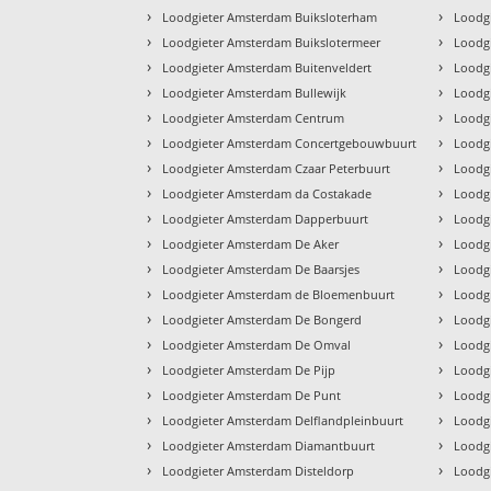
›
›
Loodgieter Amsterdam Buiksloterham
Loodg
›
›
Loodgieter Amsterdam Buikslotermeer
Loodg
›
›
Loodgieter Amsterdam Buitenveldert
Loodg
›
›
Loodgieter Amsterdam Bullewijk
Loodg
›
›
Loodgieter Amsterdam Centrum
Loodg
›
›
Loodgieter Amsterdam Concertgebouwbuurt
Loodg
›
›
Loodgieter Amsterdam Czaar Peterbuurt
Loodg
›
›
Loodgieter Amsterdam da Costakade
Loodg
›
›
Loodgieter Amsterdam Dapperbuurt
Loodg
›
›
Loodgieter Amsterdam De Aker
Loodg
›
›
Loodgieter Amsterdam De Baarsjes
Loodg
›
›
Loodgieter Amsterdam de Bloemenbuurt
Loodg
›
›
Loodgieter Amsterdam De Bongerd
Loodg
›
›
Loodgieter Amsterdam De Omval
Loodg
›
›
Loodgieter Amsterdam De Pijp
Loodg
›
›
Loodgieter Amsterdam De Punt
Loodgi
›
›
Loodgieter Amsterdam Delflandpleinbuurt
Loodg
›
›
Loodgieter Amsterdam Diamantbuurt
Loodg
›
›
Loodgieter Amsterdam Disteldorp
Loodg