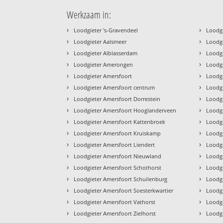
Werkzaam in:
›
›
Loodgieter 's-Gravendeel
Loodg
›
›
Loodgieter Aalsmeer
Loodg
›
›
Loodgieter Alblasserdam
Loodg
›
›
Loodgieter Amerongen
Loodg
›
›
Loodgieter Amersfoort
Loodg
›
›
Loodgieter Amersfoort centrum
Loodgi
›
›
Loodgieter Amersfoort Dorrestein
Loodg
›
›
Loodgieter Amersfoort Hooglanderveen
Loodg
›
›
Loodgieter Amersfoort Kattenbroek
Loodg
›
›
Loodgieter Amersfoort Kruiskamp
Loodg
›
›
Loodgieter Amersfoort Liendert
Loodg
›
›
Loodgieter Amersfoort Nieuwland
Loodg
›
›
Loodgieter Amersfoort Schothorst
Loodg
›
›
Loodgieter Amersfoort Schuilenburg
Loodg
›
›
Loodgieter Amersfoort Soesterkwartier
Loodg
›
›
Loodgieter Amersfoort Vathorst
Loodg
›
›
Loodgieter Amersfoort Zielhorst
Loodg