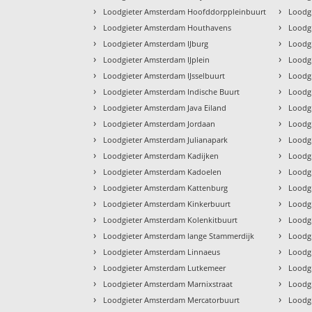
›
›
Loodgieter Amsterdam Hoofddorppleinbuurt
Loodg
›
›
Loodgieter Amsterdam Houthavens
Loodgi
›
›
Loodgieter Amsterdam IJburg
Loodgi
›
›
Loodgieter Amsterdam IJplein
Loodgi
›
›
Loodgieter Amsterdam IJsselbuurt
Loodgi
›
›
Loodgieter Amsterdam Indische Buurt
Loodg
›
›
Loodgieter Amsterdam Java Eiland
Loodgi
›
›
Loodgieter Amsterdam Jordaan
Loodg
›
›
Loodgieter Amsterdam Julianapark
Loodgi
›
›
Loodgieter Amsterdam Kadijken
Loodg
›
›
Loodgieter Amsterdam Kadoelen
Loodg
›
›
Loodgieter Amsterdam Kattenburg
Loodg
›
›
Loodgieter Amsterdam Kinkerbuurt
Loodg
›
›
Loodgieter Amsterdam Kolenkitbuurt
Loodg
›
›
Loodgieter Amsterdam lange Stammerdijk
Loodgi
›
›
Loodgieter Amsterdam Linnaeus
Loodg
›
›
Loodgieter Amsterdam Lutkemeer
Loodg
›
›
Loodgieter Amsterdam Marnixstraat
Loodgi
›
›
Loodgieter Amsterdam Mercatorbuurt
Loodgi