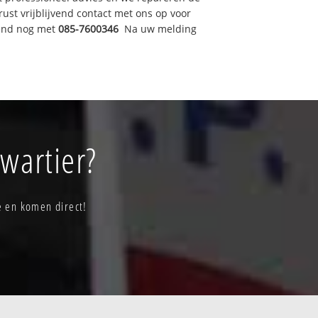
t vrijblijvend contact met ons op voor
tend nog met
085-7600346
Na uw melding
wartier?
e en komen direct!