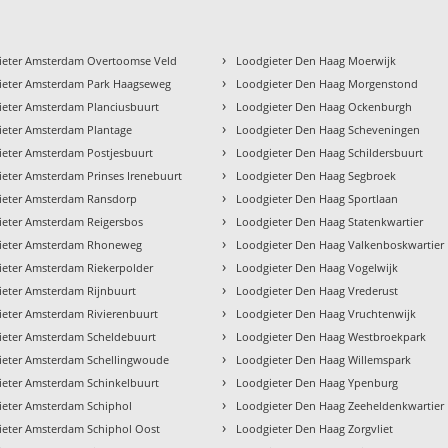
›
ieter Amsterdam Overtoomse Veld
Loodgieter Den Haag Moerwijk
›
ieter Amsterdam Park Haagseweg
Loodgieter Den Haag Morgenstond
›
ieter Amsterdam Planciusbuurt
Loodgieter Den Haag Ockenburgh
›
ieter Amsterdam Plantage
Loodgieter Den Haag Scheveningen
›
ieter Amsterdam Postjesbuurt
Loodgieter Den Haag Schildersbuurt
›
eter Amsterdam Prinses Irenebuurt
Loodgieter Den Haag Segbroek
›
ieter Amsterdam Ransdorp
Loodgieter Den Haag Sportlaan
›
ieter Amsterdam Reigersbos
Loodgieter Den Haag Statenkwartier
›
ieter Amsterdam Rhoneweg
Loodgieter Den Haag Valkenboskwartier
›
ieter Amsterdam Riekerpolder
Loodgieter Den Haag Vogelwijk
›
ieter Amsterdam Rijnbuurt
Loodgieter Den Haag Vrederust
›
ieter Amsterdam Rivierenbuurt
Loodgieter Den Haag Vruchtenwijk
›
ieter Amsterdam Scheldebuurt
Loodgieter Den Haag Westbroekpark
›
ieter Amsterdam Schellingwoude
Loodgieter Den Haag Willemspark
›
ieter Amsterdam Schinkelbuurt
Loodgieter Den Haag Ypenburg
›
ieter Amsterdam Schiphol
Loodgieter Den Haag Zeeheldenkwartier
›
ieter Amsterdam Schiphol Oost
Loodgieter Den Haag Zorgvliet