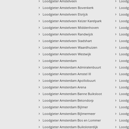
›
›
Loodgieter Amstelveen
Loodg
›
›
Loodgieter Amstelveen Bovenkerk
Loodg
›
›
Loodgieter Amstelveen Elsrijck
Loodg
›
›
Loodgieter Amstelveen Keizer Karelpark
Loodgi
›
›
Loodgieter Amstelveen Middenhoven
Loodg
›
›
Loodgieter Amstelveen Randwijck
Loodgi
›
›
Loodgieter Amstelveen Stadshart
Loodgi
›
›
Loodgieter Amstelveen Waardhuizen
Loodg
›
›
Loodgieter Amstelveen Westwijk
Loodg
›
›
Loodgieter Amsterdam
Loodg
›
›
Loodgieter Amsterdam Admiralenbuurt
Loodg
›
›
Loodgieter Amsterdam Amstel III
Loodg
›
›
Loodgieter Amsterdam Apollobuurt
Loodg
›
›
Loodgieter Amsterdam Arena
Loodg
›
›
Loodgieter Amsterdam Banne Buiksloot
Loodg
›
›
Loodgieter Amsterdam Betondorp
Loodg
›
›
Loodgieter Amsterdam Bijlmer
Loodg
›
›
Loodgieter Amsterdam Bijlmermeer
Loodg
›
›
Loodgieter Amsterdam Bos en Lommer
Loodg
›
›
Loodgieter Amsterdam Buiksloterdijk
Loodg