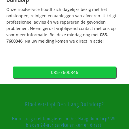
Onze rioolservice houdt zich dagelijks bezig met het
ontstoppen, reinigen en aanleggen van afvoeren. U krijgt
professioneel advies én we repareren de gevonden
problemen. Neem gerust vrijblijvend contact met ons op
voor meer informatie. Bel deze middag nog met
085-
7600346
Na uw melding komen we direct in actie!
085-7600346
Riool verstopt Den Haag Duindorp?
Hulp nodig met loodgieter in Den Haag Duindorp? Wij
bieden 24-uur service en komen direct!