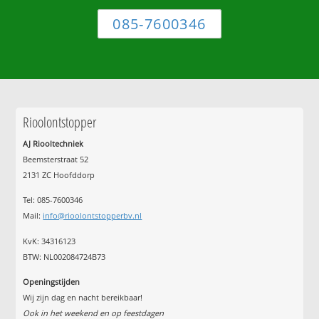
085-7600346
Rioolontstopper
AJ Riooltechniek
Beemsterstraat 52
2131 ZC Hoofddorp
Tel:
085-7600346
Mail:
info@rioolontstopperbv.nl
KvK: 34316123
BTW: NL002084724B73
Openingstijden
Wij zijn dag en nacht bereikbaar!
Ook in het weekend en op feestdagen