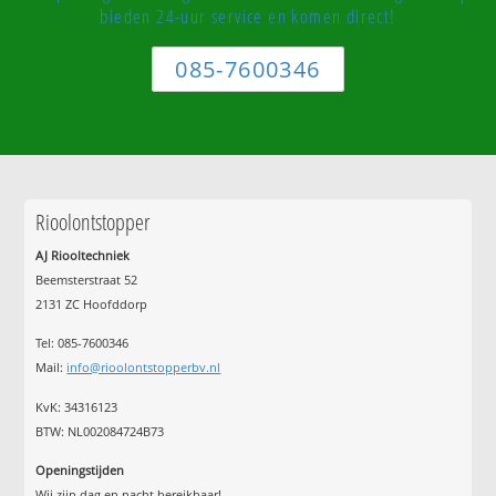
bieden 24-uur service en komen direct!
085-7600346
Rioolontstopper
AJ Riooltechniek
Beemsterstraat 52
2131 ZC Hoofddorp
Tel:
085-7600346
Mail:
info@rioolontstopperbv.nl
KvK: 34316123
BTW: NL002084724B73
Openingstijden
Wij zijn dag en nacht bereikbaar!