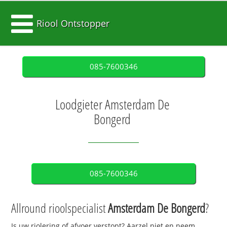
Riool Ontstopper
085-7600346
Loodgieter Amsterdam De
Bongerd
085-7600346
Allround rioolspecialist
Amsterdam De Bongerd
?
Is uw riolering of afvoer verstopt? Aarzel niet en neem