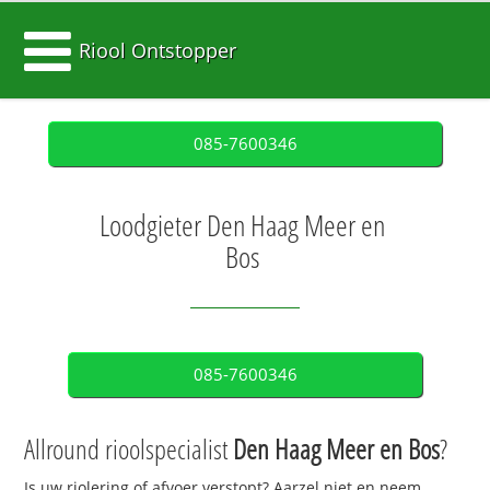
Riool Ontstopper
085-7600346
Loodgieter Den Haag Meer en
Bos
085-7600346
Allround rioolspecialist
Den Haag Meer en Bos
?
Is uw riolering of afvoer verstopt? Aarzel niet en neem