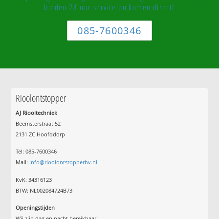
bieden 24-uur service en komen direct!
085-7600346
Rioolontstopper
AJ Riooltechniek
Beemsterstraat 52
2131 ZC Hoofddorp
Tel:
085-7600346
Mail:
info@rioolontstopperbv.nl
KvK: 34316123
BTW: NL002084724B73
Openingstijden
Wij zijn dag en nacht bereikbaar!