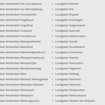
›
ieter Amsterdam Van Lennepbuurt
Loodgieter Eemnes
›
ieter Amsterdam van Riemsdijkweg
Loodgieter Elst
›
ieter Amsterdam Venserpolder
Loodgieter Enspeik
›
ieter Amsterdam Vogelbuurt
Loodgieter Everdingen
›
ieter Amsterdam Vogeldorp
Loodgieter Galgenwaard
›
ieter Amsterdam Volewijck
Loodgieter Geervliet
›
ieter Amsterdam Vondelbuurt
Loodgieter Geldermalsen
›
ieter Amsterdam Watergraafsmeer
Loodgieter Gouda
›
ieter Amsterdam Waterland
Loodgieter Goudswaard
›
ieter Amsterdam Waterlandpleinbuurt
Loodgieter Groenekan
›
ieter Amsterdam Weesperstraatbuurt
Loodgieter Haarrijn
›
ieter Amsterdam Weesperzijde
Loodgieter Haarzuilens
›
ieter Amsterdam Wenkenbachweg
Loodgieter Hagestein
›
ieter Amsterdam West
Loodgieter Halfweg
›
ieter Amsterdam Westelijk Havengebied
Loodgieter Harmelen
›
eter Amsterdam Westelijke Eilanden
Loodgieter Heenvliet
›
ieter Amsterdam Westerpark
Loodgieter Heerjansdam
›
ieter Amsterdam Westpoort
Loodgieter Hellevoetsluis
›
ieter Amsterdam Weteringschans
Loodgieter Hendrik ido Ambacht