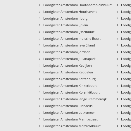
›
›
Loodgieter Amsterdam Hoofddorppleinbuurt
Loodg
›
›
Loodgieter Amsterdam Houthavens
Loodgi
›
›
Loodgieter Amsterdam IJburg
Loodgi
›
›
Loodgieter Amsterdam IJplein
Loodgi
›
›
Loodgieter Amsterdam IJsselbuurt
Loodgi
›
›
Loodgieter Amsterdam Indische Buurt
Loodg
›
›
Loodgieter Amsterdam Java Eiland
Loodgi
›
›
Loodgieter Amsterdam Jordaan
Loodg
›
›
Loodgieter Amsterdam Julianapark
Loodgi
›
›
Loodgieter Amsterdam Kadijken
Loodg
›
›
Loodgieter Amsterdam Kadoelen
Loodg
›
›
Loodgieter Amsterdam Kattenburg
Loodg
›
›
Loodgieter Amsterdam Kinkerbuurt
Loodg
›
›
Loodgieter Amsterdam Kolenkitbuurt
Loodg
›
›
Loodgieter Amsterdam lange Stammerdijk
Loodgi
›
›
Loodgieter Amsterdam Linnaeus
Loodg
›
›
Loodgieter Amsterdam Lutkemeer
Loodg
›
›
Loodgieter Amsterdam Marnixstraat
Loodgi
›
›
Loodgieter Amsterdam Mercatorbuurt
Loodgi