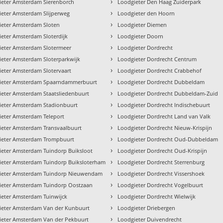
›
ieter Amsterdam Sierenborch
Loodgieter Den Haag Zuiderpark
›
ieter Amsterdam Slijperweg
Loodgieter den Hoorn
›
ieter Amsterdam Sloten
Loodgieter Diemen
›
eter Amsterdam Sloterdijk
Loodgieter Doorn
›
ieter Amsterdam Slotermeer
Loodgieter Dordrecht
›
eter Amsterdam Sloterparkwijk
Loodgieter Dordrecht Centrum
›
eter Amsterdam Slotervaart
Loodgieter Dordrecht Crabbehof
›
ieter Amsterdam Spaarndammerbuurt
Loodgieter Dordrecht Dubbeldam
›
ieter Amsterdam Staatsliedenbuurt
Loodgieter Dordrecht Dubbeldam-Zuid
›
ieter Amsterdam Stadionbuurt
Loodgieter Dordrecht Indischebuurt
›
ieter Amsterdam Teleport
Loodgieter Dordrecht Land van Valk
›
ieter Amsterdam Transvaalbuurt
Loodgieter Dordrecht Nieuw-Krispijn
›
ieter Amsterdam Trompbuurt
Loodgieter Dordrecht Oud-Dubbeldam
›
ieter Amsterdam Tuindorp Buiksloot
Loodgieter Dordrecht Oud-Krispijn
›
ieter Amsterdam Tuindorp Buiksloterham
Loodgieter Dordrecht Sterrenburg
›
ieter Amsterdam Tuindorp Nieuwendam
Loodgieter Dordrecht Vissershoek
›
ieter Amsterdam Tuindorp Oostzaan
Loodgieter Dordrecht Vogelbuurt
›
ieter Amsterdam Tuinwijck
Loodgieter Dordrecht Wielwijk
›
ieter Amsterdam Van der Kunbuurt
Loodgieter Driebergen
›
ieter Amsterdam Van der Pekbuurt
Loodgieter Duivendrecht