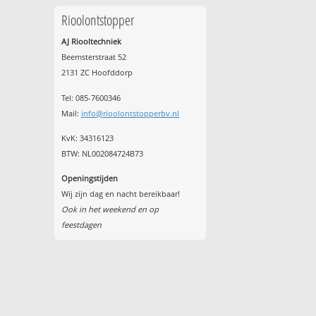
Rioolontstopper
AJ Riooltechniek
Beemsterstraat 52
2131 ZC Hoofddorp
Tel:
085-7600346
Mail:
info@rioolontstopperbv.nl
KvK: 34316123
BTW: NL002084724B73
Openingstijden
Wij zijn dag en nacht bereikbaar!
Ook in het weekend en op
feestdagen