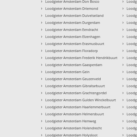
›
›
Loodgieter Amsterdam Don Bosco
Loodg
›
›
Loodgieter Amsterdam Driemond
Loodg
›
›
Loodgieter Amsterdam Duivelseiland
Loodg
›
›
Loodgieter Amsterdam Durgerdam
Loodg
›
›
Loodgieter Amsterdam Eendracht
Loodg
›
›
Loodgieter Amsterdam Elzenhagen
Loodg
›
›
Loodgieter Amsterdam Erasmusbuurt
Loodg
›
›
Loodgieter Amsterdam Floradorp
Loodg
›
›
Loodgieter Amsterdam Frederik Hendrikbuurt
Loodg
›
›
Loodgieter Amsterdam Gaasperdam
Loodg
›
›
Loodgieter Amsterdam Gein
Loodg
›
›
Loodgieter Amsterdam Geuzenveld
Loodgi
›
›
Loodgieter Amsterdam Gibraltarbuurt
Loodgi
›
›
Loodgieter Amsterdam Grachtengordel
Loodg
›
›
Loodgieter Amsterdam Gulden Winckelbuurt
Loodgi
›
›
Loodgieter Amsterdam Haarlemmerbuurt
Loodgi
›
›
Loodgieter Amsterdam Helmersbuurt
Loodg
›
›
Loodgieter Amsterdam Hemweg
Loodg
›
›
Loodgieter Amsterdam Holendrecht
Loodg
›
›
Loodgieter Amsterdam Holysloot
Loodgi