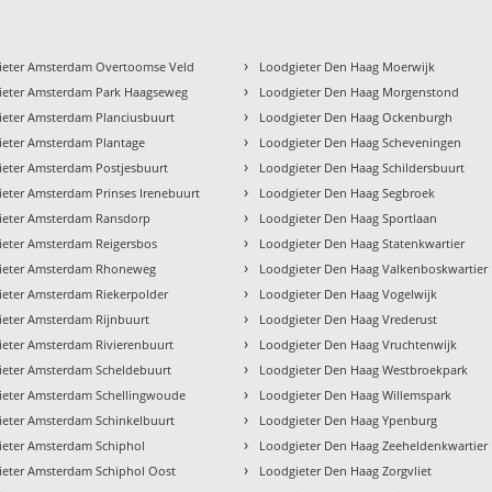
›
ieter Amsterdam Overtoomse Veld
Loodgieter Den Haag Moerwijk
›
ieter Amsterdam Park Haagseweg
Loodgieter Den Haag Morgenstond
›
ieter Amsterdam Planciusbuurt
Loodgieter Den Haag Ockenburgh
›
ieter Amsterdam Plantage
Loodgieter Den Haag Scheveningen
›
ieter Amsterdam Postjesbuurt
Loodgieter Den Haag Schildersbuurt
›
eter Amsterdam Prinses Irenebuurt
Loodgieter Den Haag Segbroek
›
ieter Amsterdam Ransdorp
Loodgieter Den Haag Sportlaan
›
ieter Amsterdam Reigersbos
Loodgieter Den Haag Statenkwartier
›
ieter Amsterdam Rhoneweg
Loodgieter Den Haag Valkenboskwartier
›
ieter Amsterdam Riekerpolder
Loodgieter Den Haag Vogelwijk
›
ieter Amsterdam Rijnbuurt
Loodgieter Den Haag Vrederust
›
ieter Amsterdam Rivierenbuurt
Loodgieter Den Haag Vruchtenwijk
›
ieter Amsterdam Scheldebuurt
Loodgieter Den Haag Westbroekpark
›
ieter Amsterdam Schellingwoude
Loodgieter Den Haag Willemspark
›
ieter Amsterdam Schinkelbuurt
Loodgieter Den Haag Ypenburg
›
ieter Amsterdam Schiphol
Loodgieter Den Haag Zeeheldenkwartier
›
ieter Amsterdam Schiphol Oost
Loodgieter Den Haag Zorgvliet