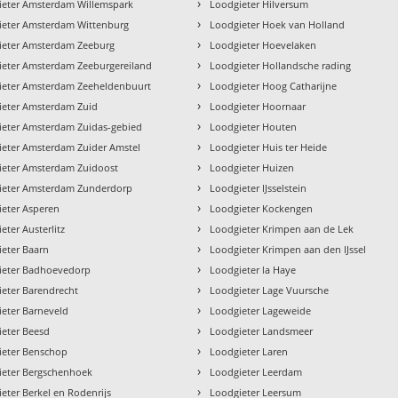
›
ieter Amsterdam Willemspark
Loodgieter Hilversum
›
ieter Amsterdam Wittenburg
Loodgieter Hoek van Holland
›
ieter Amsterdam Zeeburg
Loodgieter Hoevelaken
›
ieter Amsterdam Zeeburgereiland
Loodgieter Hollandsche rading
›
ieter Amsterdam Zeeheldenbuurt
Loodgieter Hoog Catharijne
›
ieter Amsterdam Zuid
Loodgieter Hoornaar
›
ieter Amsterdam Zuidas-gebied
Loodgieter Houten
›
ieter Amsterdam Zuider Amstel
Loodgieter Huis ter Heide
›
ieter Amsterdam Zuidoost
Loodgieter Huizen
›
ieter Amsterdam Zunderdorp
Loodgieter IJsselstein
›
ieter Asperen
Loodgieter Kockengen
›
eter Austerlitz
Loodgieter Krimpen aan de Lek
›
eter Baarn
Loodgieter Krimpen aan den IJssel
›
ieter Badhoevedorp
Loodgieter la Haye
›
eter Barendrecht
Loodgieter Lage Vuursche
›
eter Barneveld
Loodgieter Lageweide
›
ieter Beesd
Loodgieter Landsmeer
›
ieter Benschop
Loodgieter Laren
›
ieter Bergschenhoek
Loodgieter Leerdam
›
eter Berkel en Rodenrijs
Loodgieter Leersum