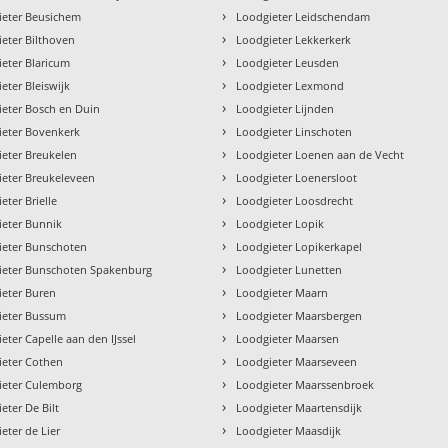
›
ieter Beusichem
Loodgieter Leidschendam
›
eter Bilthoven
Loodgieter Lekkerkerk
›
eter Blaricum
Loodgieter Leusden
›
eter Bleiswijk
Loodgieter Lexmond
›
eter Bosch en Duin
Loodgieter Lijnden
›
ieter Bovenkerk
Loodgieter Linschoten
›
eter Breukelen
Loodgieter Loenen aan de Vecht
›
ieter Breukeleveen
Loodgieter Loenersloot
›
eter Brielle
Loodgieter Loosdrecht
›
ieter Bunnik
Loodgieter Lopik
›
ieter Bunschoten
Loodgieter Lopikerkapel
›
ieter Bunschoten Spakenburg
Loodgieter Lunetten
›
ieter Buren
Loodgieter Maarn
›
ieter Bussum
Loodgieter Maarsbergen
›
eter Capelle aan den IJssel
Loodgieter Maarsen
›
ieter Cothen
Loodgieter Maarseveen
›
ieter Culemborg
Loodgieter Maarssenbroek
›
eter De Bilt
Loodgieter Maartensdijk
›
eter de Lier
Loodgieter Maasdijk