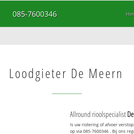
085-7600346
Ho
Loodgieter De Meern
Allround rioolspecialist
De
Is uw riolering of afvoer versto
op via
085-7600346
. Bij ons re