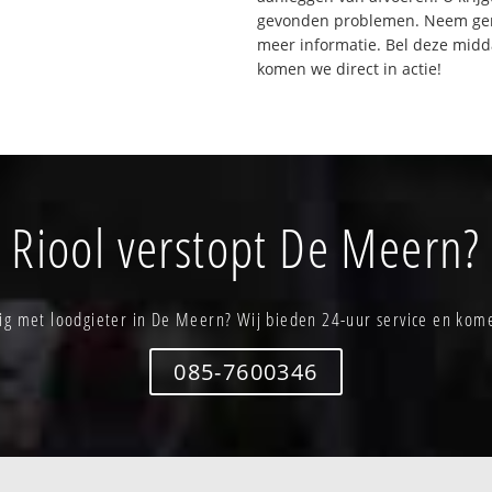
gevonden problemen. Neem gerus
meer informatie. Bel deze mid
komen we direct in actie!
Riool verstopt De Meern?
ig met loodgieter in De Meern? Wij bieden 24-uur service en kome
085-7600346