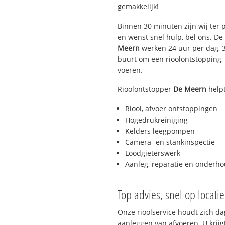
gemakkelijk!
Binnen 30 minuten zijn wij ter p
en wenst snel hulp, bel ons. D
Meern
werken 24 uur per dag, 3
buurt om een rioolontstopping, r
voeren.
Rioolontstopper
De Meern
helpt
Riool, afvoer ontstoppingen
Hogedrukreiniging
Kelders leegpompen
Camera- en stankinspectie
Loodgieterswerk
Aanleg, reparatie en onderh
Top advies, snel op locati
Onze rioolservice houdt zich da
aanleggen van afvoeren. U krijg