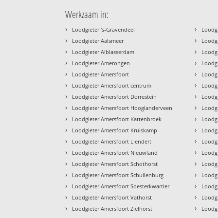
Werkzaam in:
›
›
Loodgieter 's-Gravendeel
Loodg
›
›
Loodgieter Aalsmeer
Loodg
›
›
Loodgieter Alblasserdam
Loodg
›
›
Loodgieter Amerongen
Loodg
›
›
Loodgieter Amersfoort
Loodg
›
›
Loodgieter Amersfoort centrum
Loodgi
›
›
Loodgieter Amersfoort Dorrestein
Loodg
›
›
Loodgieter Amersfoort Hooglanderveen
Loodg
›
›
Loodgieter Amersfoort Kattenbroek
Loodg
›
›
Loodgieter Amersfoort Kruiskamp
Loodg
›
›
Loodgieter Amersfoort Liendert
Loodg
›
›
Loodgieter Amersfoort Nieuwland
Loodg
›
›
Loodgieter Amersfoort Schothorst
Loodg
›
›
Loodgieter Amersfoort Schuilenburg
Loodg
›
›
Loodgieter Amersfoort Soesterkwartier
Loodg
›
›
Loodgieter Amersfoort Vathorst
Loodg
›
›
Loodgieter Amersfoort Zielhorst
Loodg