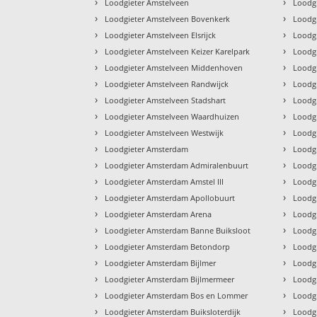
›
›
Loodgieter Amstelveen
Loodg
›
›
Loodgieter Amstelveen Bovenkerk
Loodg
›
›
Loodgieter Amstelveen Elsrijck
Loodg
›
›
Loodgieter Amstelveen Keizer Karelpark
Loodgi
›
›
Loodgieter Amstelveen Middenhoven
Loodg
›
›
Loodgieter Amstelveen Randwijck
Loodgi
›
›
Loodgieter Amstelveen Stadshart
Loodgi
›
›
Loodgieter Amstelveen Waardhuizen
Loodg
›
›
Loodgieter Amstelveen Westwijk
Loodg
›
›
Loodgieter Amsterdam
Loodg
›
›
Loodgieter Amsterdam Admiralenbuurt
Loodg
›
›
Loodgieter Amsterdam Amstel III
Loodg
›
›
Loodgieter Amsterdam Apollobuurt
Loodg
›
›
Loodgieter Amsterdam Arena
Loodg
›
›
Loodgieter Amsterdam Banne Buiksloot
Loodg
›
›
Loodgieter Amsterdam Betondorp
Loodg
›
›
Loodgieter Amsterdam Bijlmer
Loodg
›
›
Loodgieter Amsterdam Bijlmermeer
Loodg
›
›
Loodgieter Amsterdam Bos en Lommer
Loodg
›
›
Loodgieter Amsterdam Buiksloterdijk
Loodg