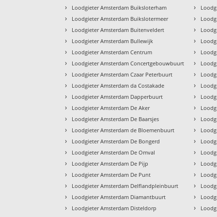
›
›
Loodgieter Amsterdam Buiksloterham
Loodg
›
›
Loodgieter Amsterdam Buikslotermeer
Loodg
›
›
Loodgieter Amsterdam Buitenveldert
Loodg
›
›
Loodgieter Amsterdam Bullewijk
Loodg
›
›
Loodgieter Amsterdam Centrum
Loodg
›
›
Loodgieter Amsterdam Concertgebouwbuurt
Loodg
›
›
Loodgieter Amsterdam Czaar Peterbuurt
Loodg
›
›
Loodgieter Amsterdam da Costakade
Loodg
›
›
Loodgieter Amsterdam Dapperbuurt
Loodg
›
›
Loodgieter Amsterdam De Aker
Loodg
›
›
Loodgieter Amsterdam De Baarsjes
Loodg
›
›
Loodgieter Amsterdam de Bloemenbuurt
Loodg
›
›
Loodgieter Amsterdam De Bongerd
Loodg
›
›
Loodgieter Amsterdam De Omval
Loodg
›
›
Loodgieter Amsterdam De Pijp
Loodg
›
›
Loodgieter Amsterdam De Punt
Loodgi
›
›
Loodgieter Amsterdam Delflandpleinbuurt
Loodg
›
›
Loodgieter Amsterdam Diamantbuurt
Loodg
›
›
Loodgieter Amsterdam Disteldorp
Loodg