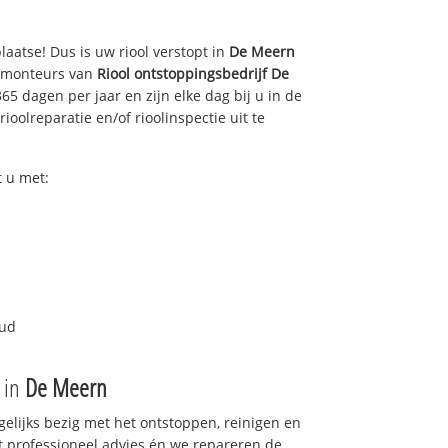
laatse! Dus is uw riool verstopt in
De Meern
e monteurs van
Riool ontstoppingsbedrijf
De
65 dagen per jaar en zijn elke dag bij u in de
ioolreparatie en/of rioolinspectie uit te
 u met:
oud
e in
De Meern
gelijks bezig met het ontstoppen, reinigen en
t professioneel advies én we repareren de