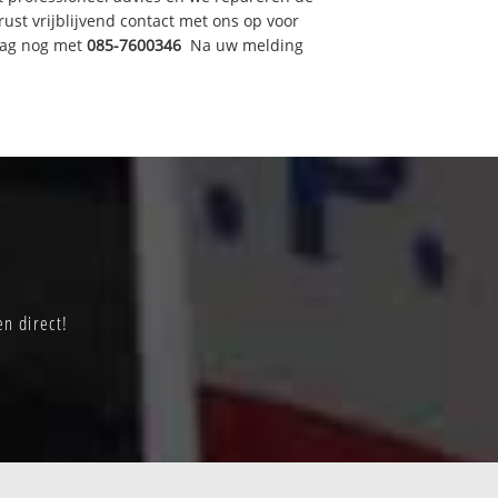
t vrijblijvend contact met ons op voor
dag nog met
085-7600346
Na uw melding
n direct!