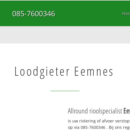
085-7600346
Ho
Loodgieter Eemnes
Allround rioolspecialist
Ee
Is uw riolering of afvoer versto
op via
085-7600346
. Bij ons re