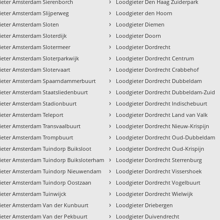
›
ieter Amsterdam Sierenborch
Loodgieter Den Haag Zuiderpark
›
ieter Amsterdam Slijperweg
Loodgieter den Hoorn
›
ieter Amsterdam Sloten
Loodgieter Diemen
›
eter Amsterdam Sloterdijk
Loodgieter Doorn
›
ieter Amsterdam Slotermeer
Loodgieter Dordrecht
›
eter Amsterdam Sloterparkwijk
Loodgieter Dordrecht Centrum
›
eter Amsterdam Slotervaart
Loodgieter Dordrecht Crabbehof
›
ieter Amsterdam Spaarndammerbuurt
Loodgieter Dordrecht Dubbeldam
›
ieter Amsterdam Staatsliedenbuurt
Loodgieter Dordrecht Dubbeldam-Zuid
›
ieter Amsterdam Stadionbuurt
Loodgieter Dordrecht Indischebuurt
›
ieter Amsterdam Teleport
Loodgieter Dordrecht Land van Valk
›
ieter Amsterdam Transvaalbuurt
Loodgieter Dordrecht Nieuw-Krispijn
›
ieter Amsterdam Trompbuurt
Loodgieter Dordrecht Oud-Dubbeldam
›
ieter Amsterdam Tuindorp Buiksloot
Loodgieter Dordrecht Oud-Krispijn
›
ieter Amsterdam Tuindorp Buiksloterham
Loodgieter Dordrecht Sterrenburg
›
ieter Amsterdam Tuindorp Nieuwendam
Loodgieter Dordrecht Vissershoek
›
ieter Amsterdam Tuindorp Oostzaan
Loodgieter Dordrecht Vogelbuurt
›
ieter Amsterdam Tuinwijck
Loodgieter Dordrecht Wielwijk
›
ieter Amsterdam Van der Kunbuurt
Loodgieter Driebergen
›
ieter Amsterdam Van der Pekbuurt
Loodgieter Duivendrecht