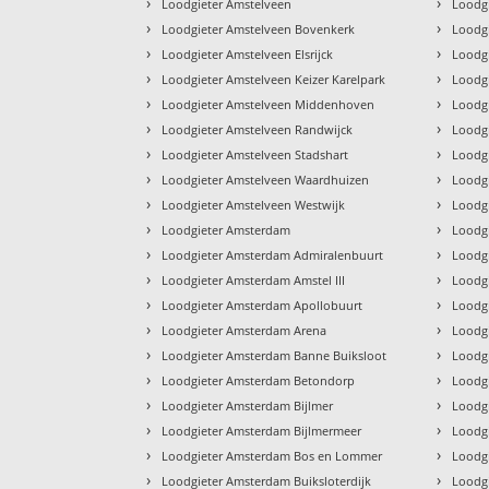
›
›
Loodgieter Amstelveen
Loodg
›
›
Loodgieter Amstelveen Bovenkerk
Loodg
›
›
Loodgieter Amstelveen Elsrijck
Loodg
›
›
Loodgieter Amstelveen Keizer Karelpark
Loodgi
›
›
Loodgieter Amstelveen Middenhoven
Loodg
›
›
Loodgieter Amstelveen Randwijck
Loodgi
›
›
Loodgieter Amstelveen Stadshart
Loodgi
›
›
Loodgieter Amstelveen Waardhuizen
Loodg
›
›
Loodgieter Amstelveen Westwijk
Loodg
›
›
Loodgieter Amsterdam
Loodg
›
›
Loodgieter Amsterdam Admiralenbuurt
Loodg
›
›
Loodgieter Amsterdam Amstel III
Loodg
›
›
Loodgieter Amsterdam Apollobuurt
Loodg
›
›
Loodgieter Amsterdam Arena
Loodg
›
›
Loodgieter Amsterdam Banne Buiksloot
Loodg
›
›
Loodgieter Amsterdam Betondorp
Loodg
›
›
Loodgieter Amsterdam Bijlmer
Loodg
›
›
Loodgieter Amsterdam Bijlmermeer
Loodg
›
›
Loodgieter Amsterdam Bos en Lommer
Loodg
›
›
Loodgieter Amsterdam Buiksloterdijk
Loodg