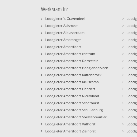
Werkzaam in:
›
›
Loodgieter 's-Gravendeel
Loodg
›
›
Loodgieter Aalsmeer
Loodg
›
›
Loodgieter Alblasserdam
Loodg
›
›
Loodgieter Amerongen
Loodg
›
›
Loodgieter Amersfoort
Loodg
›
›
Loodgieter Amersfoort centrum
Loodgi
›
›
Loodgieter Amersfoort Dorrestein
Loodg
›
›
Loodgieter Amersfoort Hooglanderveen
Loodg
›
›
Loodgieter Amersfoort Kattenbroek
Loodg
›
›
Loodgieter Amersfoort Kruiskamp
Loodg
›
›
Loodgieter Amersfoort Liendert
Loodg
›
›
Loodgieter Amersfoort Nieuwland
Loodg
›
›
Loodgieter Amersfoort Schothorst
Loodg
›
›
Loodgieter Amersfoort Schuilenburg
Loodg
›
›
Loodgieter Amersfoort Soesterkwartier
Loodg
›
›
Loodgieter Amersfoort Vathorst
Loodg
›
›
Loodgieter Amersfoort Zielhorst
Loodg