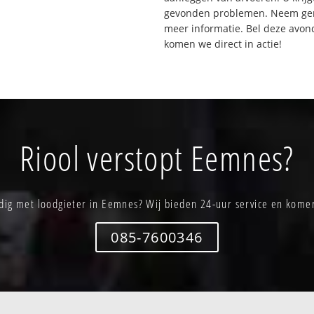
gevonden problemen. Neem gerus
meer informatie. Bel deze avo
komen we direct in actie!
Riool verstopt Eemnes?
dig met loodgieter in Eemnes? Wij bieden 24-uur service en komen
085-7600346