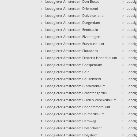
›
›
Loodgieter Amsterdam Don Bosco
Loodg
›
›
Loodgieter Amsterdam Driemond
Loodg
›
›
Loodgieter Amsterdam Duivelseiland
Loodg
›
›
Loodgieter Amsterdam Durgerdam
Loodg
›
›
Loodgieter Amsterdam Eendracht
Loodg
›
›
Loodgieter Amsterdam Elzenhagen
Loodg
›
›
Loodgieter Amsterdam Erasmusbuurt
Loodg
›
›
Loodgieter Amsterdam Floradorp
Loodg
›
›
Loodgieter Amsterdam Frederik Hendrikbuurt
Loodg
›
›
Loodgieter Amsterdam Gaasperdam
Loodg
›
›
Loodgieter Amsterdam Gein
Loodg
›
›
Loodgieter Amsterdam Geuzenveld
Loodgi
›
›
Loodgieter Amsterdam Gibraltarbuurt
Loodgi
›
›
Loodgieter Amsterdam Grachtengordel
Loodg
›
›
Loodgieter Amsterdam Gulden Winckelbuurt
Loodgi
›
›
Loodgieter Amsterdam Haarlemmerbuurt
Loodgi
›
›
Loodgieter Amsterdam Helmersbuurt
Loodg
›
›
Loodgieter Amsterdam Hemweg
Loodg
›
›
Loodgieter Amsterdam Holendrecht
Loodg
›
›
Loodgieter Amsterdam Holysloot
Loodgi