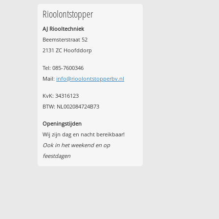
Rioolontstopper
AJ Riooltechniek
Beemsterstraat 52
2131 ZC Hoofddorp
Tel:
085-7600346
Mail:
info@rioolontstopperbv.nl
KvK: 34316123
BTW: NL002084724B73
Openingstijden
Wij zijn dag en nacht bereikbaar!
Ook in het weekend en op
feestdagen