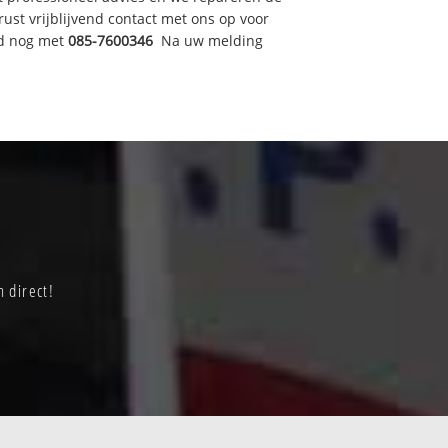
t vrijblijvend contact met ons op voor
nd nog met
085-7600346
Na uw melding
 direct!