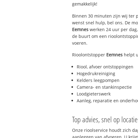
gemakkelijk!
Binnen 30 minuten zijn wij ter p
wenst snel hulp, bel ons. De m
Eemnes
werken 24 uur per dag, 
de buurt om een rioolontstopping
voeren.
Rioolontstopper
Eemnes
helpt 
Riool, afvoer ontstoppingen
Hogedrukreiniging
Kelders leegpompen
Camera- en stankinspectie
Loodgieterswerk
Aanleg, reparatie en onderh
Top advies, snel op locati
Onze rioolservice houdt zich da
aanleggen van afvoeren. U krijg