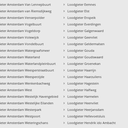
›
ieter Amsterdam Van Lennepbuurt
Loodgieter Eemnes
›
ieter Amsterdam van Riemsdijkweg
Loodgieter Elst
›
ieter Amsterdam Venserpolder
Loodgieter Enspeik
›
ieter Amsterdam Vogelbuurt
Loodgieter Everdingen
›
ieter Amsterdam Vogeldorp
Loodgieter Galgenwaard
›
ieter Amsterdam Volewijck
Loodgieter Geervliet
›
ieter Amsterdam Vondelbuurt
Loodgieter Geldermalsen
›
ieter Amsterdam Watergraafsmeer
Loodgieter Gouda
›
ieter Amsterdam Waterland
Loodgieter Goudswaard
›
ieter Amsterdam Waterlandpleinbuurt
Loodgieter Groenekan
›
ieter Amsterdam Weesperstraatbuurt
Loodgieter Haarrijn
›
ieter Amsterdam Weesperzijde
Loodgieter Haarzuilens
›
ieter Amsterdam Wenkenbachweg
Loodgieter Hagestein
›
ieter Amsterdam West
Loodgieter Halfweg
›
ieter Amsterdam Westelijk Havengebied
Loodgieter Harmelen
›
eter Amsterdam Westelijke Eilanden
Loodgieter Heenvliet
›
ieter Amsterdam Westerpark
Loodgieter Heerjansdam
›
ieter Amsterdam Westpoort
Loodgieter Hellevoetsluis
›
ieter Amsterdam Weteringschans
Loodgieter Hendrik ido Ambacht