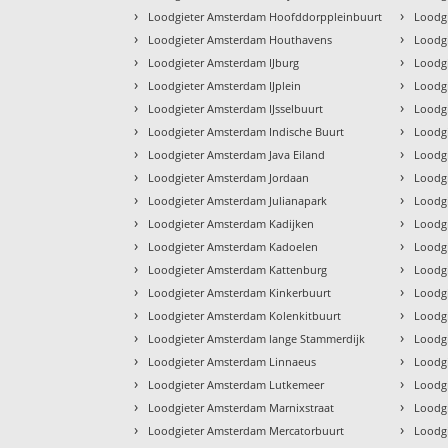
›
›
Loodgieter Amsterdam Hoofddorppleinbuurt
Loodg
›
›
Loodgieter Amsterdam Houthavens
Loodgi
›
›
Loodgieter Amsterdam IJburg
Loodgi
›
›
Loodgieter Amsterdam IJplein
Loodgi
›
›
Loodgieter Amsterdam IJsselbuurt
Loodgi
›
›
Loodgieter Amsterdam Indische Buurt
Loodg
›
›
Loodgieter Amsterdam Java Eiland
Loodgi
›
›
Loodgieter Amsterdam Jordaan
Loodg
›
›
Loodgieter Amsterdam Julianapark
Loodgi
›
›
Loodgieter Amsterdam Kadijken
Loodg
›
›
Loodgieter Amsterdam Kadoelen
Loodg
›
›
Loodgieter Amsterdam Kattenburg
Loodg
›
›
Loodgieter Amsterdam Kinkerbuurt
Loodg
›
›
Loodgieter Amsterdam Kolenkitbuurt
Loodg
›
›
Loodgieter Amsterdam lange Stammerdijk
Loodgi
›
›
Loodgieter Amsterdam Linnaeus
Loodg
›
›
Loodgieter Amsterdam Lutkemeer
Loodg
›
›
Loodgieter Amsterdam Marnixstraat
Loodgi
›
›
Loodgieter Amsterdam Mercatorbuurt
Loodgi