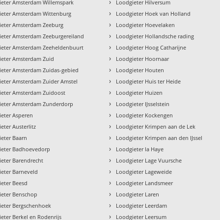
›
ieter Amsterdam Willemspark
Loodgieter Hilversum
›
ieter Amsterdam Wittenburg
Loodgieter Hoek van Holland
›
ieter Amsterdam Zeeburg
Loodgieter Hoevelaken
›
ieter Amsterdam Zeeburgereiland
Loodgieter Hollandsche rading
›
ieter Amsterdam Zeeheldenbuurt
Loodgieter Hoog Catharijne
›
ieter Amsterdam Zuid
Loodgieter Hoornaar
›
ieter Amsterdam Zuidas-gebied
Loodgieter Houten
›
ieter Amsterdam Zuider Amstel
Loodgieter Huis ter Heide
›
ieter Amsterdam Zuidoost
Loodgieter Huizen
›
ieter Amsterdam Zunderdorp
Loodgieter IJsselstein
›
ieter Asperen
Loodgieter Kockengen
›
eter Austerlitz
Loodgieter Krimpen aan de Lek
›
eter Baarn
Loodgieter Krimpen aan den IJssel
›
ieter Badhoevedorp
Loodgieter la Haye
›
eter Barendrecht
Loodgieter Lage Vuursche
›
eter Barneveld
Loodgieter Lageweide
›
ieter Beesd
Loodgieter Landsmeer
›
ieter Benschop
Loodgieter Laren
›
ieter Bergschenhoek
Loodgieter Leerdam
›
eter Berkel en Rodenrijs
Loodgieter Leersum