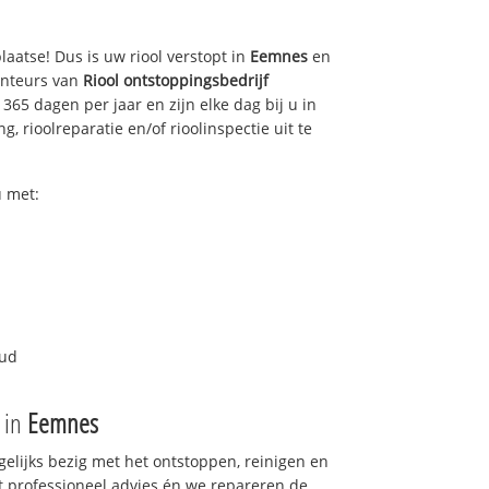
laatse! Dus is uw riool verstopt in
Eemnes
en
onteurs van
Riool ontstoppingsbedrijf
365 dagen per jaar en zijn elke dag bij u in
, rioolreparatie en/of rioolinspectie uit te
u met:
oud
e in
Eemnes
gelijks bezig met het ontstoppen, reinigen en
t professioneel advies én we repareren de