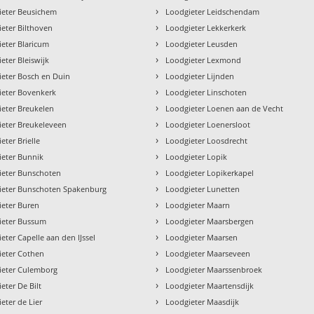
›
ieter Beusichem
Loodgieter Leidschendam
›
eter Bilthoven
Loodgieter Lekkerkerk
›
eter Blaricum
Loodgieter Leusden
›
eter Bleiswijk
Loodgieter Lexmond
›
eter Bosch en Duin
Loodgieter Lijnden
›
ieter Bovenkerk
Loodgieter Linschoten
›
eter Breukelen
Loodgieter Loenen aan de Vecht
›
ieter Breukeleveen
Loodgieter Loenersloot
›
eter Brielle
Loodgieter Loosdrecht
›
ieter Bunnik
Loodgieter Lopik
›
ieter Bunschoten
Loodgieter Lopikerkapel
›
ieter Bunschoten Spakenburg
Loodgieter Lunetten
›
ieter Buren
Loodgieter Maarn
›
ieter Bussum
Loodgieter Maarsbergen
›
eter Capelle aan den IJssel
Loodgieter Maarsen
›
ieter Cothen
Loodgieter Maarseveen
›
ieter Culemborg
Loodgieter Maarssenbroek
›
eter De Bilt
Loodgieter Maartensdijk
›
eter de Lier
Loodgieter Maasdijk