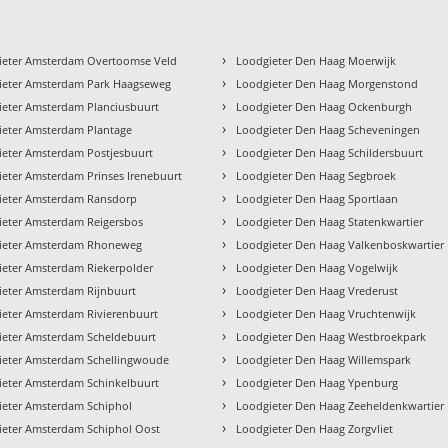
›
ieter Amsterdam Overtoomse Veld
Loodgieter Den Haag Moerwijk
›
ieter Amsterdam Park Haagseweg
Loodgieter Den Haag Morgenstond
›
ieter Amsterdam Planciusbuurt
Loodgieter Den Haag Ockenburgh
›
ieter Amsterdam Plantage
Loodgieter Den Haag Scheveningen
›
ieter Amsterdam Postjesbuurt
Loodgieter Den Haag Schildersbuurt
›
eter Amsterdam Prinses Irenebuurt
Loodgieter Den Haag Segbroek
›
ieter Amsterdam Ransdorp
Loodgieter Den Haag Sportlaan
›
ieter Amsterdam Reigersbos
Loodgieter Den Haag Statenkwartier
›
ieter Amsterdam Rhoneweg
Loodgieter Den Haag Valkenboskwartier
›
ieter Amsterdam Riekerpolder
Loodgieter Den Haag Vogelwijk
›
ieter Amsterdam Rijnbuurt
Loodgieter Den Haag Vrederust
›
ieter Amsterdam Rivierenbuurt
Loodgieter Den Haag Vruchtenwijk
›
ieter Amsterdam Scheldebuurt
Loodgieter Den Haag Westbroekpark
›
ieter Amsterdam Schellingwoude
Loodgieter Den Haag Willemspark
›
ieter Amsterdam Schinkelbuurt
Loodgieter Den Haag Ypenburg
›
ieter Amsterdam Schiphol
Loodgieter Den Haag Zeeheldenkwartier
›
ieter Amsterdam Schiphol Oost
Loodgieter Den Haag Zorgvliet