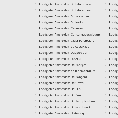
›
›
Loodgieter Amsterdam Buiksloterham
Loodg
›
›
Loodgieter Amsterdam Buikslotermeer
Loodg
›
›
Loodgieter Amsterdam Buitenveldert
Loodg
›
›
Loodgieter Amsterdam Bullewijk
Loodg
›
›
Loodgieter Amsterdam Centrum
Loodg
›
›
Loodgieter Amsterdam Concertgebouwbuurt
Loodg
›
›
Loodgieter Amsterdam Czaar Peterbuurt
Loodg
›
›
Loodgieter Amsterdam da Costakade
Loodg
›
›
Loodgieter Amsterdam Dapperbuurt
Loodg
›
›
Loodgieter Amsterdam De Aker
Loodg
›
›
Loodgieter Amsterdam De Baarsjes
Loodg
›
›
Loodgieter Amsterdam de Bloemenbuurt
Loodg
›
›
Loodgieter Amsterdam De Bongerd
Loodg
›
›
Loodgieter Amsterdam De Omval
Loodg
›
›
Loodgieter Amsterdam De Pijp
Loodg
›
›
Loodgieter Amsterdam De Punt
Loodgi
›
›
Loodgieter Amsterdam Delflandpleinbuurt
Loodg
›
›
Loodgieter Amsterdam Diamantbuurt
Loodg
›
›
Loodgieter Amsterdam Disteldorp
Loodg