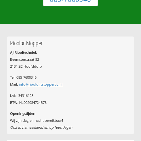
Rioolontstopper
AJ Riooltechniek
Beemsterstraat 52
2131 ZC Hoofddorp
Tel:
085-7600346
Mail:
info@rioolontstopperbv.nl
KvK: 34316123
BTW: NL002084724B73
Openingstijden
Wij zijn dag en nacht bereikbaar!
Ook in het weekend en op feestdagen