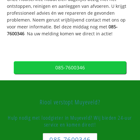
ontstoppen, reinigen en aanleggen van afvoeren. U krijgt
professioneel advies én we repareren de gevonden
problemen. Neem gerust vrijblijvend contact met ons op
voor meer informatie. Bel deze middag nog met
085-
7600346
Na uw melding komen we direct in actie!
085-7600346
Riool verstopt Muyeveld?
Hulp nodig met loodgieter in Muyeveld? Wij bieden 24-uur
service en komen direct!
085-7600346