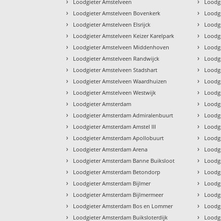
›
›
Loodgieter Amstelveen
Loodg
›
›
Loodgieter Amstelveen Bovenkerk
Loodg
›
›
Loodgieter Amstelveen Elsrijck
Loodg
›
›
Loodgieter Amstelveen Keizer Karelpark
Loodgi
›
›
Loodgieter Amstelveen Middenhoven
Loodg
›
›
Loodgieter Amstelveen Randwijck
Loodgi
›
›
Loodgieter Amstelveen Stadshart
Loodgi
›
›
Loodgieter Amstelveen Waardhuizen
Loodg
›
›
Loodgieter Amstelveen Westwijk
Loodg
›
›
Loodgieter Amsterdam
Loodg
›
›
Loodgieter Amsterdam Admiralenbuurt
Loodg
›
›
Loodgieter Amsterdam Amstel III
Loodg
›
›
Loodgieter Amsterdam Apollobuurt
Loodg
›
›
Loodgieter Amsterdam Arena
Loodg
›
›
Loodgieter Amsterdam Banne Buiksloot
Loodg
›
›
Loodgieter Amsterdam Betondorp
Loodg
›
›
Loodgieter Amsterdam Bijlmer
Loodg
›
›
Loodgieter Amsterdam Bijlmermeer
Loodg
›
›
Loodgieter Amsterdam Bos en Lommer
Loodg
›
›
Loodgieter Amsterdam Buiksloterdijk
Loodg