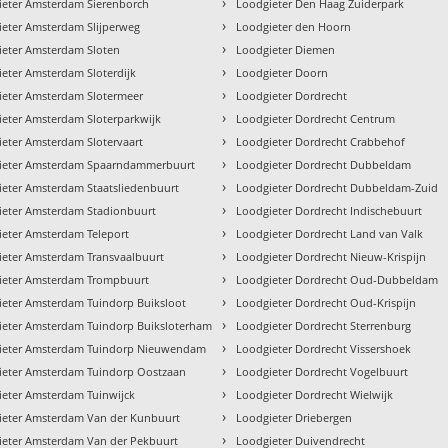
›
ieter Amsterdam Sierenborch
Loodgieter Den Haag Zuiderpark
›
ieter Amsterdam Slijperweg
Loodgieter den Hoorn
›
ieter Amsterdam Sloten
Loodgieter Diemen
›
eter Amsterdam Sloterdijk
Loodgieter Doorn
›
ieter Amsterdam Slotermeer
Loodgieter Dordrecht
›
eter Amsterdam Sloterparkwijk
Loodgieter Dordrecht Centrum
›
eter Amsterdam Slotervaart
Loodgieter Dordrecht Crabbehof
›
ieter Amsterdam Spaarndammerbuurt
Loodgieter Dordrecht Dubbeldam
›
ieter Amsterdam Staatsliedenbuurt
Loodgieter Dordrecht Dubbeldam-Zuid
›
ieter Amsterdam Stadionbuurt
Loodgieter Dordrecht Indischebuurt
›
ieter Amsterdam Teleport
Loodgieter Dordrecht Land van Valk
›
ieter Amsterdam Transvaalbuurt
Loodgieter Dordrecht Nieuw-Krispijn
›
ieter Amsterdam Trompbuurt
Loodgieter Dordrecht Oud-Dubbeldam
›
ieter Amsterdam Tuindorp Buiksloot
Loodgieter Dordrecht Oud-Krispijn
›
ieter Amsterdam Tuindorp Buiksloterham
Loodgieter Dordrecht Sterrenburg
›
ieter Amsterdam Tuindorp Nieuwendam
Loodgieter Dordrecht Vissershoek
›
ieter Amsterdam Tuindorp Oostzaan
Loodgieter Dordrecht Vogelbuurt
›
ieter Amsterdam Tuinwijck
Loodgieter Dordrecht Wielwijk
›
ieter Amsterdam Van der Kunbuurt
Loodgieter Driebergen
›
ieter Amsterdam Van der Pekbuurt
Loodgieter Duivendrecht