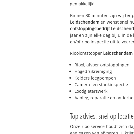
gemakkelijk!
Binnen 30 minuten zijn wij ter p
Leidschendam
en wenst snel hu
ontstoppingsbedrijf
Leidschen
jaar en zijn elke dag bij u in d
en/of rioolinspectie uit te voere
Rioolontstopper
Leidschendam
Riool, afvoer ontstoppingen
Hogedrukreiniging
Kelders leegpompen
Camera- en stankinspectie
Loodgieterswerk
Aanleg, reparatie en onderh
Top advies, snel op locati
Onze rioolservice houdt zich da
aanleggen van afvoeren. U krijg