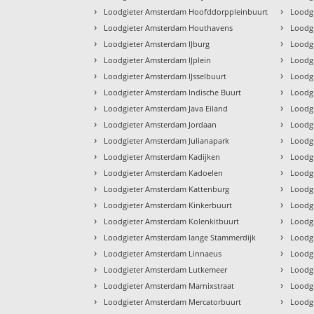
›
›
Loodgieter Amsterdam Hoofddorppleinbuurt
Loodg
›
›
Loodgieter Amsterdam Houthavens
Loodgi
›
›
Loodgieter Amsterdam IJburg
Loodgi
›
›
Loodgieter Amsterdam IJplein
Loodgi
›
›
Loodgieter Amsterdam IJsselbuurt
Loodgi
›
›
Loodgieter Amsterdam Indische Buurt
Loodg
›
›
Loodgieter Amsterdam Java Eiland
Loodgi
›
›
Loodgieter Amsterdam Jordaan
Loodg
›
›
Loodgieter Amsterdam Julianapark
Loodgi
›
›
Loodgieter Amsterdam Kadijken
Loodg
›
›
Loodgieter Amsterdam Kadoelen
Loodg
›
›
Loodgieter Amsterdam Kattenburg
Loodg
›
›
Loodgieter Amsterdam Kinkerbuurt
Loodg
›
›
Loodgieter Amsterdam Kolenkitbuurt
Loodg
›
›
Loodgieter Amsterdam lange Stammerdijk
Loodgi
›
›
Loodgieter Amsterdam Linnaeus
Loodg
›
›
Loodgieter Amsterdam Lutkemeer
Loodg
›
›
Loodgieter Amsterdam Marnixstraat
Loodgi
›
›
Loodgieter Amsterdam Mercatorbuurt
Loodgi