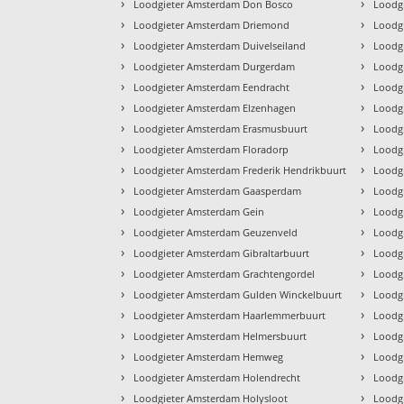
›
›
Loodgieter Amsterdam Don Bosco
Loodg
›
›
Loodgieter Amsterdam Driemond
Loodg
›
›
Loodgieter Amsterdam Duivelseiland
Loodg
›
›
Loodgieter Amsterdam Durgerdam
Loodg
›
›
Loodgieter Amsterdam Eendracht
Loodg
›
›
Loodgieter Amsterdam Elzenhagen
Loodg
›
›
Loodgieter Amsterdam Erasmusbuurt
Loodg
›
›
Loodgieter Amsterdam Floradorp
Loodg
›
›
Loodgieter Amsterdam Frederik Hendrikbuurt
Loodg
›
›
Loodgieter Amsterdam Gaasperdam
Loodg
›
›
Loodgieter Amsterdam Gein
Loodg
›
›
Loodgieter Amsterdam Geuzenveld
Loodgi
›
›
Loodgieter Amsterdam Gibraltarbuurt
Loodgi
›
›
Loodgieter Amsterdam Grachtengordel
Loodg
›
›
Loodgieter Amsterdam Gulden Winckelbuurt
Loodgi
›
›
Loodgieter Amsterdam Haarlemmerbuurt
Loodgi
›
›
Loodgieter Amsterdam Helmersbuurt
Loodg
›
›
Loodgieter Amsterdam Hemweg
Loodg
›
›
Loodgieter Amsterdam Holendrecht
Loodg
›
›
Loodgieter Amsterdam Holysloot
Loodgi