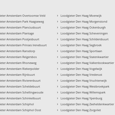
›
ieter Amsterdam Overtoomse Veld
Loodgieter Den Haag Moerwijk
›
ieter Amsterdam Park Haagseweg
Loodgieter Den Haag Morgenstond
›
ieter Amsterdam Planciusbuurt
Loodgieter Den Haag Ockenburgh
›
ieter Amsterdam Plantage
Loodgieter Den Haag Scheveningen
›
ieter Amsterdam Postjesbuurt
Loodgieter Den Haag Schildersbuurt
›
eter Amsterdam Prinses Irenebuurt
Loodgieter Den Haag Segbroek
›
ieter Amsterdam Ransdorp
Loodgieter Den Haag Sportlaan
›
ieter Amsterdam Reigersbos
Loodgieter Den Haag Statenkwartier
›
ieter Amsterdam Rhoneweg
Loodgieter Den Haag Valkenboskwartier
›
ieter Amsterdam Riekerpolder
Loodgieter Den Haag Vogelwijk
›
ieter Amsterdam Rijnbuurt
Loodgieter Den Haag Vrederust
›
ieter Amsterdam Rivierenbuurt
Loodgieter Den Haag Vruchtenwijk
›
ieter Amsterdam Scheldebuurt
Loodgieter Den Haag Westbroekpark
›
ieter Amsterdam Schellingwoude
Loodgieter Den Haag Willemspark
›
ieter Amsterdam Schinkelbuurt
Loodgieter Den Haag Ypenburg
›
ieter Amsterdam Schiphol
Loodgieter Den Haag Zeeheldenkwartier
›
ieter Amsterdam Schiphol Oost
Loodgieter Den Haag Zorgvliet