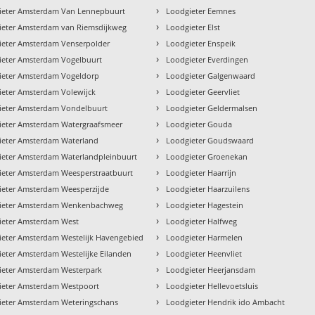
›
ieter Amsterdam Van Lennepbuurt
Loodgieter Eemnes
›
ieter Amsterdam van Riemsdijkweg
Loodgieter Elst
›
ieter Amsterdam Venserpolder
Loodgieter Enspeik
›
ieter Amsterdam Vogelbuurt
Loodgieter Everdingen
›
ieter Amsterdam Vogeldorp
Loodgieter Galgenwaard
›
ieter Amsterdam Volewijck
Loodgieter Geervliet
›
ieter Amsterdam Vondelbuurt
Loodgieter Geldermalsen
›
ieter Amsterdam Watergraafsmeer
Loodgieter Gouda
›
ieter Amsterdam Waterland
Loodgieter Goudswaard
›
ieter Amsterdam Waterlandpleinbuurt
Loodgieter Groenekan
›
ieter Amsterdam Weesperstraatbuurt
Loodgieter Haarrijn
›
ieter Amsterdam Weesperzijde
Loodgieter Haarzuilens
›
ieter Amsterdam Wenkenbachweg
Loodgieter Hagestein
›
ieter Amsterdam West
Loodgieter Halfweg
›
ieter Amsterdam Westelijk Havengebied
Loodgieter Harmelen
›
eter Amsterdam Westelijke Eilanden
Loodgieter Heenvliet
›
ieter Amsterdam Westerpark
Loodgieter Heerjansdam
›
ieter Amsterdam Westpoort
Loodgieter Hellevoetsluis
›
ieter Amsterdam Weteringschans
Loodgieter Hendrik ido Ambacht