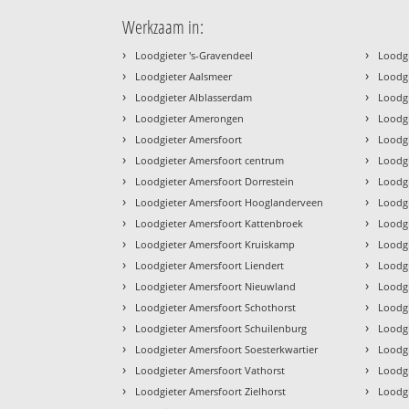
Werkzaam in:
›
›
Loodgieter 's-Gravendeel
Loodg
›
›
Loodgieter Aalsmeer
Loodg
›
›
Loodgieter Alblasserdam
Loodg
›
›
Loodgieter Amerongen
Loodg
›
›
Loodgieter Amersfoort
Loodg
›
›
Loodgieter Amersfoort centrum
Loodgi
›
›
Loodgieter Amersfoort Dorrestein
Loodg
›
›
Loodgieter Amersfoort Hooglanderveen
Loodg
›
›
Loodgieter Amersfoort Kattenbroek
Loodg
›
›
Loodgieter Amersfoort Kruiskamp
Loodg
›
›
Loodgieter Amersfoort Liendert
Loodg
›
›
Loodgieter Amersfoort Nieuwland
Loodg
›
›
Loodgieter Amersfoort Schothorst
Loodg
›
›
Loodgieter Amersfoort Schuilenburg
Loodg
›
›
Loodgieter Amersfoort Soesterkwartier
Loodg
›
›
Loodgieter Amersfoort Vathorst
Loodg
›
›
Loodgieter Amersfoort Zielhorst
Loodg