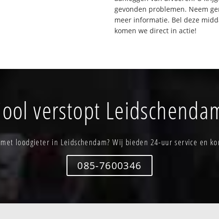
gevonden problemen. Neem gerus
meer informatie. Bel deze mid
komen we direct in actie!
iool verstopt Leidschenda
 met loodgieter in Leidschendam? Wij bieden 24-uur service en ko
085-7600346