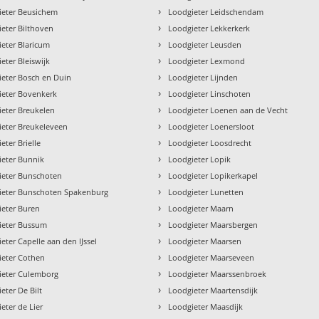
›
ieter Beusichem
Loodgieter Leidschendam
›
eter Bilthoven
Loodgieter Lekkerkerk
›
eter Blaricum
Loodgieter Leusden
›
eter Bleiswijk
Loodgieter Lexmond
›
eter Bosch en Duin
Loodgieter Lijnden
›
ieter Bovenkerk
Loodgieter Linschoten
›
eter Breukelen
Loodgieter Loenen aan de Vecht
›
ieter Breukeleveen
Loodgieter Loenersloot
›
eter Brielle
Loodgieter Loosdrecht
›
ieter Bunnik
Loodgieter Lopik
›
ieter Bunschoten
Loodgieter Lopikerkapel
›
ieter Bunschoten Spakenburg
Loodgieter Lunetten
›
ieter Buren
Loodgieter Maarn
›
ieter Bussum
Loodgieter Maarsbergen
›
eter Capelle aan den IJssel
Loodgieter Maarsen
›
ieter Cothen
Loodgieter Maarseveen
›
ieter Culemborg
Loodgieter Maarssenbroek
›
eter De Bilt
Loodgieter Maartensdijk
›
eter de Lier
Loodgieter Maasdijk