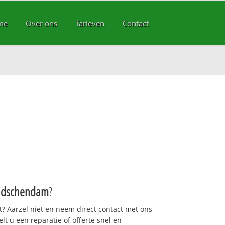
me
Over ons
Tarieven
Contact
m
idschendam
?
pt? Aarzel niet en neem direct contact met ons
gelt u een reparatie of offerte snel en