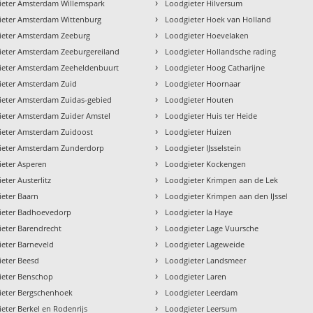
›
ieter Amsterdam Willemspark
Loodgieter Hilversum
›
ieter Amsterdam Wittenburg
Loodgieter Hoek van Holland
›
ieter Amsterdam Zeeburg
Loodgieter Hoevelaken
›
ieter Amsterdam Zeeburgereiland
Loodgieter Hollandsche rading
›
ieter Amsterdam Zeeheldenbuurt
Loodgieter Hoog Catharijne
›
ieter Amsterdam Zuid
Loodgieter Hoornaar
›
ieter Amsterdam Zuidas-gebied
Loodgieter Houten
›
ieter Amsterdam Zuider Amstel
Loodgieter Huis ter Heide
›
ieter Amsterdam Zuidoost
Loodgieter Huizen
›
ieter Amsterdam Zunderdorp
Loodgieter IJsselstein
›
ieter Asperen
Loodgieter Kockengen
›
eter Austerlitz
Loodgieter Krimpen aan de Lek
›
eter Baarn
Loodgieter Krimpen aan den IJssel
›
ieter Badhoevedorp
Loodgieter la Haye
›
eter Barendrecht
Loodgieter Lage Vuursche
›
eter Barneveld
Loodgieter Lageweide
›
ieter Beesd
Loodgieter Landsmeer
›
ieter Benschop
Loodgieter Laren
›
ieter Bergschenhoek
Loodgieter Leerdam
›
eter Berkel en Rodenrijs
Loodgieter Leersum