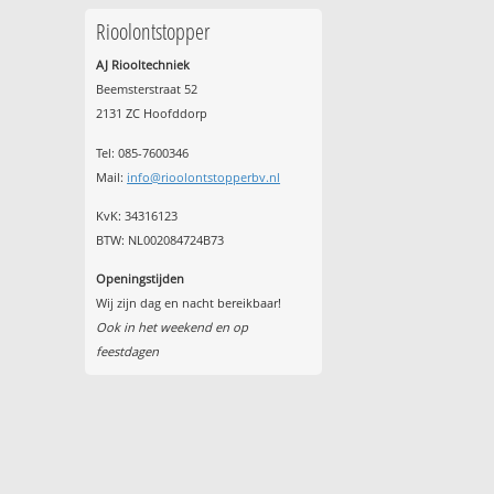
Rioolontstopper
AJ Riooltechniek
Beemsterstraat 52
2131 ZC Hoofddorp
Tel:
085-7600346
Mail:
info@rioolontstopperbv.nl
KvK: 34316123
BTW: NL002084724B73
Openingstijden
Wij zijn dag en nacht bereikbaar!
Ook in het weekend en op
feestdagen