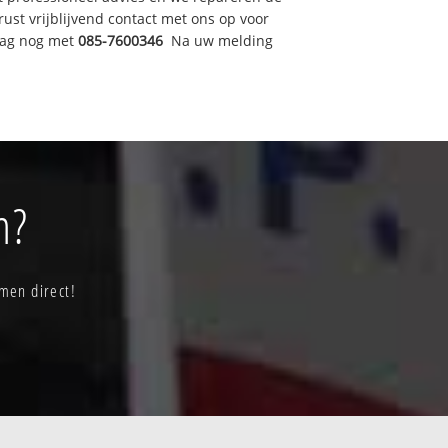
t vrijblijvend contact met ons op voor
dag nog met
085-7600346
Na uw melding
m?
men direct!