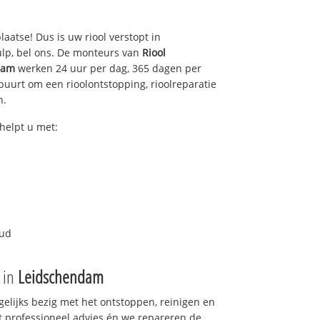
laatse! Dus is uw riool verstopt in
lp, bel ons. De monteurs van
Riool
dam
werken 24 uur per dag, 365 dagen per
e buurt om een rioolontstopping, rioolreparatie
n.
helpt u met:
oud
e in
Leidschendam
gelijks bezig met het ontstoppen, reinigen en
t professioneel advies én we repareren de