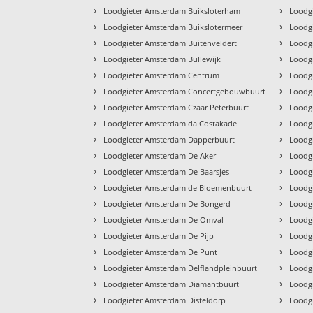
›
›
Loodgieter Amsterdam Buiksloterham
Loodg
›
›
Loodgieter Amsterdam Buikslotermeer
Loodg
›
›
Loodgieter Amsterdam Buitenveldert
Loodg
›
›
Loodgieter Amsterdam Bullewijk
Loodg
›
›
Loodgieter Amsterdam Centrum
Loodg
›
›
Loodgieter Amsterdam Concertgebouwbuurt
Loodg
›
›
Loodgieter Amsterdam Czaar Peterbuurt
Loodg
›
›
Loodgieter Amsterdam da Costakade
Loodg
›
›
Loodgieter Amsterdam Dapperbuurt
Loodg
›
›
Loodgieter Amsterdam De Aker
Loodg
›
›
Loodgieter Amsterdam De Baarsjes
Loodg
›
›
Loodgieter Amsterdam de Bloemenbuurt
Loodg
›
›
Loodgieter Amsterdam De Bongerd
Loodg
›
›
Loodgieter Amsterdam De Omval
Loodg
›
›
Loodgieter Amsterdam De Pijp
Loodg
›
›
Loodgieter Amsterdam De Punt
Loodgi
›
›
Loodgieter Amsterdam Delflandpleinbuurt
Loodg
›
›
Loodgieter Amsterdam Diamantbuurt
Loodg
›
›
Loodgieter Amsterdam Disteldorp
Loodg