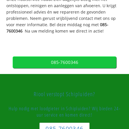
ontstoppen, reinigen en aanleggen van afvoeren. U krijgt
professioneel advies én we repareren de gevonden
problemen. Neem gerust vrijblijvend contact met ons op
voor meer informatie. Bel deze middag nog met
085-
7600346
Na uw melding komen we direct in actie!
085-7600346
Riool verstopt Schipluiden?
Hulp nodig met loodgieter in Schipluiden? Wij bieden 24-
uur service en komen direct!
085-7600346