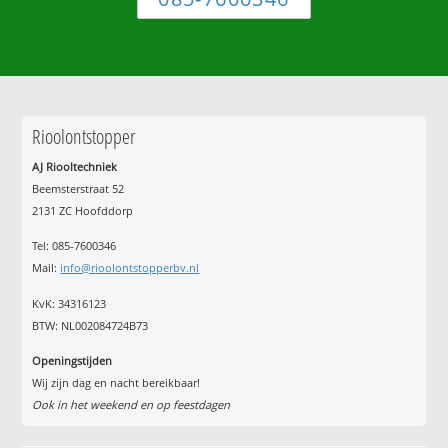
Rioolontstopper
AJ Riooltechniek
Beemsterstraat 52
2131 ZC Hoofddorp
Tel:
085-7600346
Mail:
info@rioolontstopperbv.nl
KvK: 34316123
BTW: NL002084724B73
Openingstijden
Wij zijn dag en nacht bereikbaar!
Ook in het weekend en op feestdagen