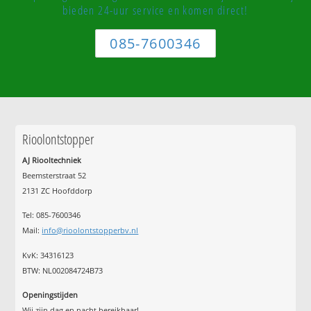
bieden 24-uur service en komen direct!
085-7600346
Rioolontstopper
AJ Riooltechniek
Beemsterstraat 52
2131 ZC Hoofddorp
Tel:
085-7600346
Mail:
info@rioolontstopperbv.nl
KvK: 34316123
BTW: NL002084724B73
Openingstijden
Wij zijn dag en nacht bereikbaar!