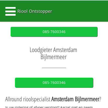
Riool Ontstopper
085-7600346
Loodgieter Amsterdam
Bijlmermeer
085-7600346
Allround rioolspecialist
Amsterdam Bijlmermeer
?
Is uw riolering of afvoer verstopt? Aarzel niet en neem