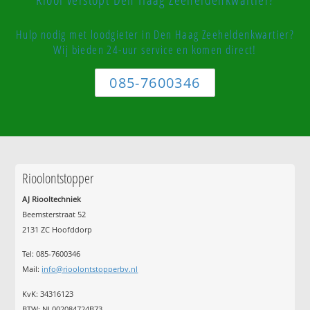
Hulp nodig met loodgieter in Den Haag Zeeheldenkwartier?
Wij bieden 24-uur service en komen direct!
085-7600346
Rioolontstopper
AJ Riooltechniek
Beemsterstraat 52
2131 ZC Hoofddorp
Tel:
085-7600346
Mail:
info@rioolontstopperbv.nl
KvK: 34316123
BTW: NL002084724B73