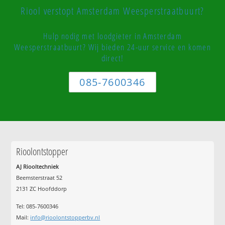
Riool verstopt Amsterdam Weesperstraatbuurt?
Hulp nodig met loodgieter in Amsterdam
Weesperstraatbuurt? Wij bieden 24-uur service en komen
direct!
085-7600346
Rioolontstopper
AJ Riooltechniek
Beemsterstraat 52
2131 ZC Hoofddorp
Tel:
085-7600346
Mail:
info@rioolontstopperbv.nl