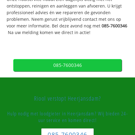
ontstoppen, reinigen en aanleggen van afvoeren. U krijgt
professioneel advies én we repareren de gevonden
problemen. Neem gerust vrijblijvend contact met ons op
voor meer informatie. Bel deze avond nog met
085-7600346
Na uw melding komen we direct in actie!
085-7600346
Riool verstopt Heerjansdam?
Hulp nodig met loodgieter in Heerjansdam? Wij bieden 24-
uur service en komen direct!
085-7600346