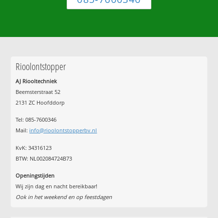
Rioolontstopper
AJ Riooltechniek
Beemsterstraat 52
2131 ZC Hoofddorp
Tel:
085-7600346
Mail:
info@rioolontstopperbv.nl
KvK: 34316123
BTW: NL002084724B73
Openingstijden
Wij zijn dag en nacht bereikbaar!
Ook in het weekend en op feestdagen