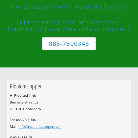
Riool verstopt Amsterdam Frederik Hendrikbuurt?
Hulp nodig met loodgieter in Amsterdam Frederik
Hendrikbuurt? Wij bieden 24-uur service en komen direct!
085-7600346
Rioolontstopper
AJ Riooltechniek
Beemsterstraat 52
2131 ZC Hoofddorp
Tel:
085-7600346
Mail:
info@rioolontstopperbv.nl
KvK: 34316123