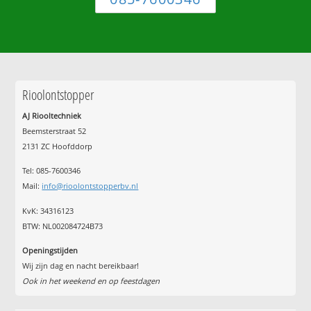
Rioolontstopper
AJ Riooltechniek
Beemsterstraat 52
2131 ZC Hoofddorp
Tel:
085-7600346
Mail:
info@rioolontstopperbv.nl
KvK: 34316123
BTW: NL002084724B73
Openingstijden
Wij zijn dag en nacht bereikbaar!
Ook in het weekend en op feestdagen