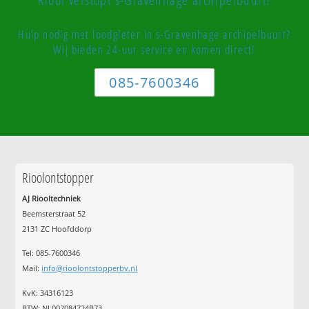
Hulp nodig met loodgieter in s-Gravenhage archipelbuurt?
Wij bieden 24-uur service en komen direct!
085-7600346
Rioolontstopper
AJ Riooltechniek
Beemsterstraat 52
2131 ZC Hoofddorp
Tel:
085-7600346
Mail:
info@rioolontstopperbv.nl
KvK: 34316123
BTW: NL002084724B73