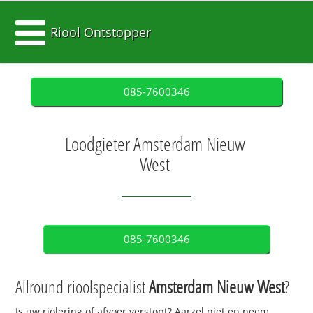
Riool Ontstopper
085-7600346
Loodgieter Amsterdam Nieuw
West
085-7600346
Allround rioolspecialist
Amsterdam Nieuw West
?
Is uw riolering of afvoer verstopt? Aarzel niet en neem