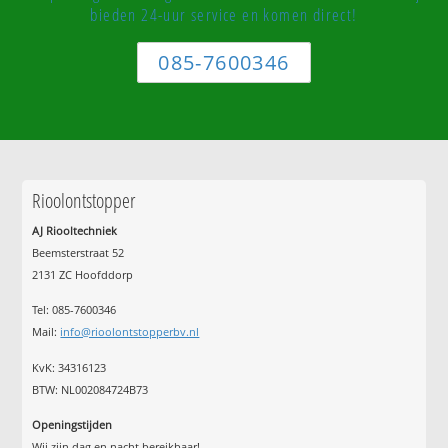
bieden 24-uur service en komen direct!
085-7600346
Rioolontstopper
AJ Riooltechniek
Beemsterstraat 52
2131 ZC Hoofddorp
Tel:
085-7600346
Mail:
info@rioolontstopperbv.nl
KvK: 34316123
BTW: NL002084724B73
Openingstijden
Wij zijn dag en nacht bereikbaar!