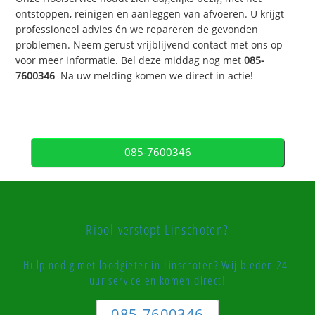
ontstoppen, reinigen en aanleggen van afvoeren. U krijgt
professioneel advies én we repareren de gevonden
problemen. Neem gerust vrijblijvend contact met ons op
voor meer informatie. Bel deze middag nog met
085-
7600346
Na uw melding komen we direct in actie!
085-7600346
Riool verstopt Linschoten?
Hulp nodig met loodgieter in Linschoten? Wij bieden 24-
uur service en komen direct!
085-7600346