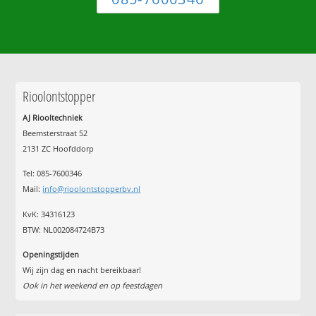
Rioolontstopper
AJ Riooltechniek
Beemsterstraat 52
2131 ZC Hoofddorp
Tel:
085-7600346
Mail:
info@rioolontstopperbv.nl
KvK: 34316123
BTW: NL002084724B73
Openingstijden
Wij zijn dag en nacht bereikbaar!
Ook in het weekend en op feestdagen