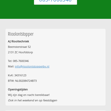
Rioolontstopper
AJ Riooltechniek
Beemsterstraat 52
2131 ZC Hoofddorp
Tel:
085-7600346
Mail:
info@rioolontstopperbv.nl
KvK: 34316123
BTW: NL002084724B73
Openingstijden
Wij zijn dag en nacht bereikbaar!
Ook in het weekend en op feestdagen