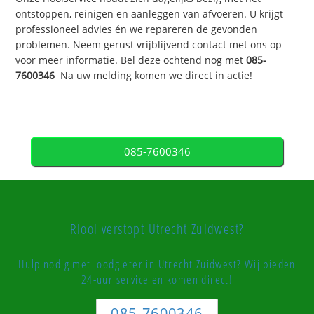
ontstoppen, reinigen en aanleggen van afvoeren. U krijgt
professioneel advies én we repareren de gevonden
problemen. Neem gerust vrijblijvend contact met ons op
voor meer informatie. Bel deze ochtend nog met
085-
7600346
Na uw melding komen we direct in actie!
085-7600346
Riool verstopt Utrecht Zuidwest?
Hulp nodig met loodgieter in Utrecht Zuidwest? Wij bieden
24-uur service en komen direct!
085-7600346