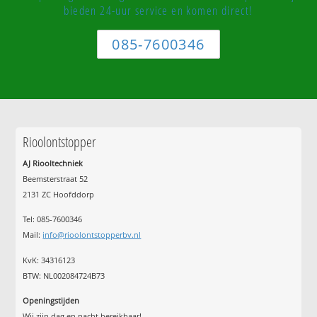
bieden 24-uur service en komen direct!
085-7600346
Rioolontstopper
AJ Riooltechniek
Beemsterstraat 52
2131 ZC Hoofddorp
Tel:
085-7600346
Mail:
info@rioolontstopperbv.nl
KvK: 34316123
BTW: NL002084724B73
Openingstijden
Wij zijn dag en nacht bereikbaar!