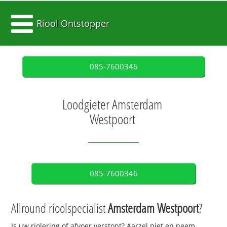
Riool Ontstopper
085-7600346
Loodgieter Amsterdam
Westpoort
085-7600346
Allround rioolspecialist
Amsterdam Westpoort
?
Is uw riolering of afvoer verstopt? Aarzel niet en neem