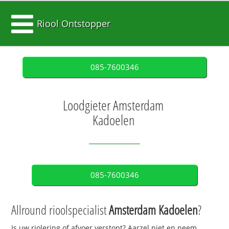
Riool Ontstopper
085-7600346
Loodgieter Amsterdam
Kadoelen
085-7600346
Allround rioolspecialist
Amsterdam Kadoelen
?
Is uw riolering of afvoer verstopt? Aarzel niet en neem