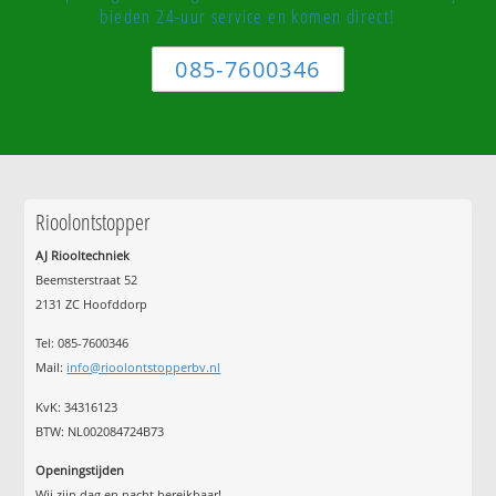
bieden 24-uur service en komen direct!
085-7600346
Rioolontstopper
AJ Riooltechniek
Beemsterstraat 52
2131 ZC Hoofddorp
Tel:
085-7600346
Mail:
info@rioolontstopperbv.nl
KvK: 34316123
BTW: NL002084724B73
Openingstijden
Wij zijn dag en nacht bereikbaar!