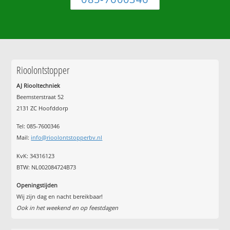
Rioolontstopper
AJ Riooltechniek
Beemsterstraat 52
2131 ZC Hoofddorp
Tel:
085-7600346
Mail:
info@rioolontstopperbv.nl
KvK: 34316123
BTW: NL002084724B73
Openingstijden
Wij zijn dag en nacht bereikbaar!
Ook in het weekend en op feestdagen