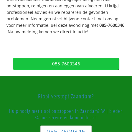
ontstoppen, reinigen en aanleggen van afvoeren. U krijgt
professioneel advies én we repareren de gevonden
problemen. Neem gerust vrijblijvend contact met ons op
voor meer informatie. Bel deze avond nog met
085-7600346
Na uw melding komen we direct in actie!
085-7600346
Riool verstopt Zaandam?
Hulp nodig met riool ontstoppen in Zaandam? Wij bieden
24-uur service en komen direct!
085-7600346