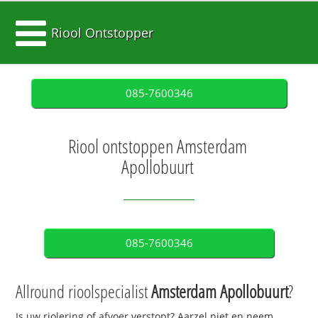
Riool Ontstopper
085-7600346
Riool ontstoppen Amsterdam
Apollobuurt
085-7600346
Allround rioolspecialist
Amsterdam Apollobuurt
?
Is uw riolering of afvoer verstopt? Aarzel niet en neem