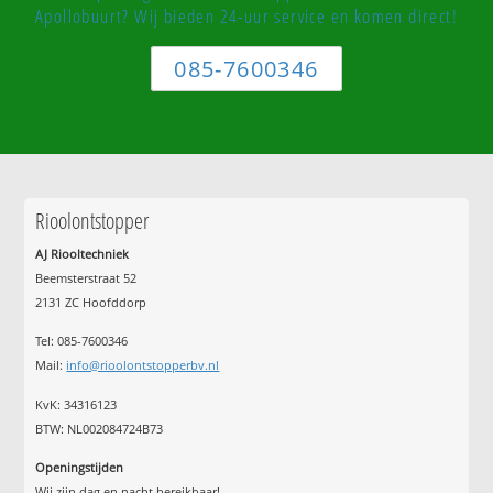
Apollobuurt? Wij bieden 24-uur service en komen direct!
085-7600346
Rioolontstopper
AJ Riooltechniek
Beemsterstraat 52
2131 ZC Hoofddorp
Tel:
085-7600346
Mail:
info@rioolontstopperbv.nl
KvK: 34316123
BTW: NL002084724B73
Openingstijden
Wij zijn dag en nacht bereikbaar!