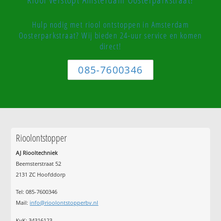
Hulp nodig met riool ontstoppen in Amsterdam
Oosterparkstraat? Wij bieden 24-uur service en komen
direct!
085-7600346
Rioolontstopper
AJ Riooltechniek
Beemsterstraat 52
2131 ZC Hoofddorp
Tel:
085-7600346
Mail:
info@rioolontstopperbv.nl
KvK: 34316123