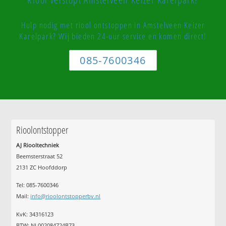
Hulp nodig met riool ontstoppen in Amstelveen Keizer
Karelpark? Wij bieden 24-uur service en komen direct!
085-7600346
Rioolontstopper
AJ Riooltechniek
Beemsterstraat 52
2131 ZC Hoofddorp
Tel:
085-7600346
Mail:
info@rioolontstopperbv.nl
KvK: 34316123
BTW: NL002084724B73