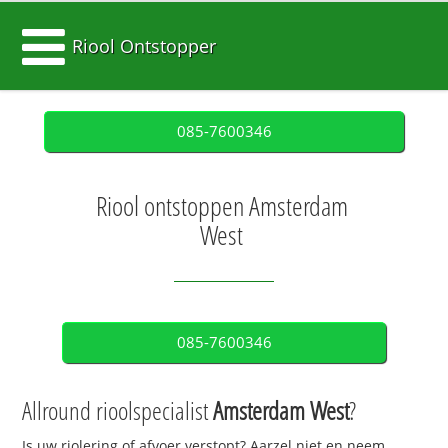
Riool Ontstopper
085-7600346
Riool ontstoppen Amsterdam
West
085-7600346
Allround rioolspecialist
Amsterdam West
?
Is uw riolering of afvoer verstopt? Aarzel niet en neem