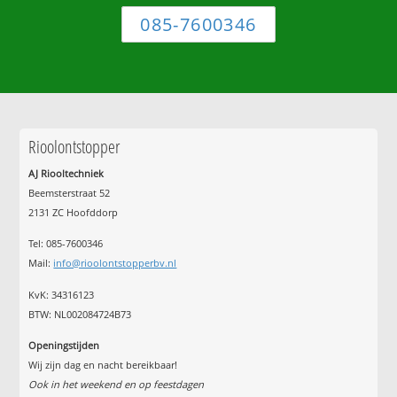
085-7600346
Rioolontstopper
AJ Riooltechniek
Beemsterstraat 52
2131 ZC Hoofddorp
Tel:
085-7600346
Mail:
info@rioolontstopperbv.nl
KvK: 34316123
BTW: NL002084724B73
Openingstijden
Wij zijn dag en nacht bereikbaar!
Ook in het weekend en op feestdagen