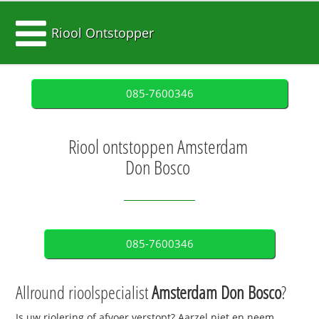
Riool Ontstopper
085-7600346
Riool ontstoppen Amsterdam
Don Bosco
085-7600346
Allround rioolspecialist
Amsterdam Don Bosco
?
Is uw riolering of afvoer verstopt? Aarzel niet en neem