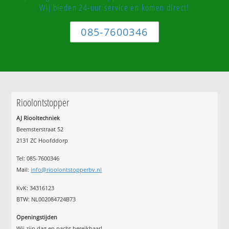
Wij bieden 24-uur service en komen direct!
085-7600346
Rioolontstopper
AJ Riooltechniek
Beemsterstraat 52
2131 ZC Hoofddorp
Tel:
085-7600346
Mail:
info@rioolontstopperbv.nl
KvK: 34316123
BTW: NL002084724B73
Openingstijden
Wij zijn dag en nacht bereikbaar!