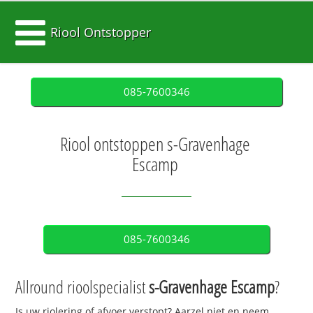
Riool Ontstopper
085-7600346
Riool ontstoppen s-Gravenhage
Escamp
085-7600346
Allround rioolspecialist
s-Gravenhage Escamp
?
Is uw riolering of afvoer verstopt? Aarzel niet en neem