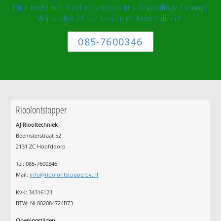
Hulp nodig met riool ontstoppen in s-Gravenhage Escamp?
Wij bieden 24-uur service en komen direct!
085-7600346
Rioolontstopper
AJ Riooltechniek
Beemsterstraat 52
2131 ZC Hoofddorp
Tel:
085-7600346
Mail:
info@rioolontstopperbv.nl
KvK: 34316123
BTW: NL002084724B73
Openingstijden