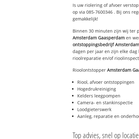
Is uw riolering of afvoer versto
op via
085-7600346
. Bij ons re
gemakkelijk!
Binnen 30 minuten zijn wij ter p
Amsterdam Gaasperdam
en wen
ontstoppingsbedrijf
Amsterdam
dagen per jaar en zijn elke dag 
rioolreparatie en/of rioolinspect
Rioolontstopper
Amsterdam Ga
Riool, afvoer ontstoppingen
Hogedrukreiniging
Kelders leegpompen
Camera- en stankinspectie
Loodgieterswerk
Aanleg, reparatie en onderh
Top advies, snel op locati