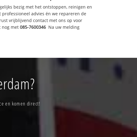
gelijks bezig met het ontstoppen, reinigen en
t professioneel advies én we repareren de
t vrijblijvend contact met ons op voor
ht nog met
085-7600346
Na uw melding
perdam?
ce en komen direct!