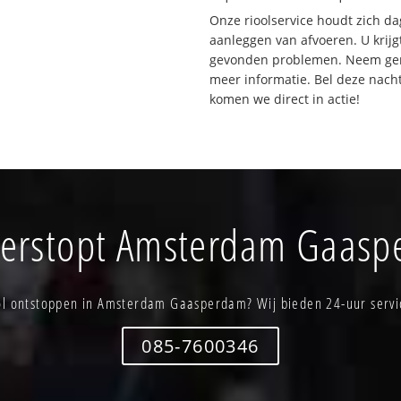
Onze rioolservice houdt zich da
aanleggen van afvoeren. U krijg
gevonden problemen. Neem gerus
meer informatie. Bel deze nac
komen we direct in actie!
verstopt Amsterdam Gaas
ol ontstoppen in Amsterdam Gaasperdam? Wij bieden 24-uur servi
085-7600346