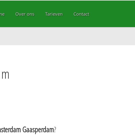
me
Over ons
Tarieven
Contact
am
sterdam Gaasperdam
?