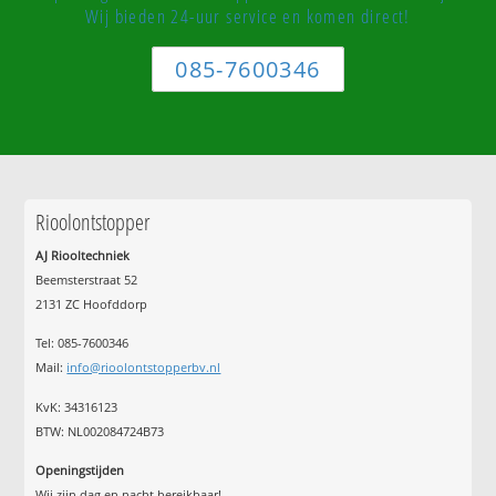
Wij bieden 24-uur service en komen direct!
085-7600346
Rioolontstopper
AJ Riooltechniek
Beemsterstraat 52
2131 ZC Hoofddorp
Tel:
085-7600346
Mail:
info@rioolontstopperbv.nl
KvK: 34316123
BTW: NL002084724B73
Openingstijden
Wij zijn dag en nacht bereikbaar!