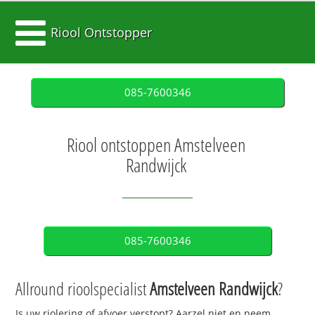
Riool Ontstopper
085-7600346
Riool ontstoppen Amstelveen
Randwijck
085-7600346
Allround rioolspecialist
Amstelveen Randwijck
?
Is uw riolering of afvoer verstopt? Aarzel niet en neem