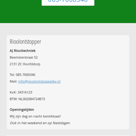
Rioolontstopper
AJ Riooltechniek
Beemsterstraat 52
2131 ZC Hoofddorp
Tel:
085-7600346
Mail:
info@rioolontstopperbv.nl
KvK: 34316123
BTW: NL002084724B73
Openingstijden
Wij zijn dag en nacht bereikbaar!
Ook in het weekend en op feestdagen