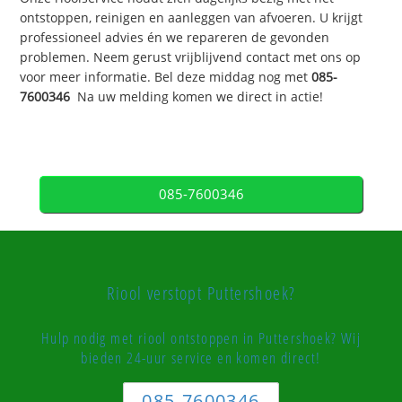
ontstoppen, reinigen en aanleggen van afvoeren. U krijgt
professioneel advies én we repareren de gevonden
problemen. Neem gerust vrijblijvend contact met ons op
voor meer informatie. Bel deze middag nog met
085-
7600346
Na uw melding komen we direct in actie!
085-7600346
Riool verstopt Puttershoek?
Hulp nodig met riool ontstoppen in Puttershoek? Wij
bieden 24-uur service en komen direct!
085-7600346