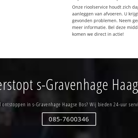
Onze rioolservice houdt zich da
aanleggen van afvoeren. U krijg
gevonden problemen. Neem gerus
meer informatie. Bel deze mid
komen we direct in actie!
verstopt s-Gravenhage Haag
l ontstoppen in s-Gravenhage Haagse Bos? Wij bieden 24-uur serv
085-7600346