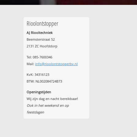
Rioolontstopper
AJ Riooltechniek
Beemsterstraat 52
2131 ZC Hoofddorp
Tel:
085-7600346
Mail:
info@rioolontstopperbv.nl
KvK: 34316123
BTW: NL002084724B73
Openingstijden
Wij zijn dag en nacht bereikbaar!
Ook in het weekend en op
feestdagen