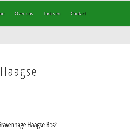
me
Over ons
Tarieven
Contact
 Haagse
Gravenhage Haagse Bos
?