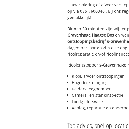
Is uw riolering of afvoer versto
op via
085-7600346
. Bij ons re
gemakkelijk!
Binnen 30 minuten zijn wij ter p
Gravenhage Haagse Bos
en wens
ontstoppingsbedrijf
s-Gravenha
dagen per jaar en zijn elke dag 
rioolreparatie en/of rioolinspect
Rioolontstopper
s-Gravenhage 
Riool, afvoer ontstoppingen
Hogedrukreiniging
Kelders leegpompen
Camera- en stankinspectie
Loodgieterswerk
Aanleg, reparatie en onderh
Top advies, snel op locati