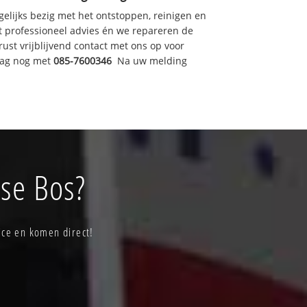
gelijks bezig met het ontstoppen, reinigen en
t professioneel advies én we repareren de
t vrijblijvend contact met ons op voor
dag nog met
085-7600346
Na uw melding
se Bos?
ice en komen direct!