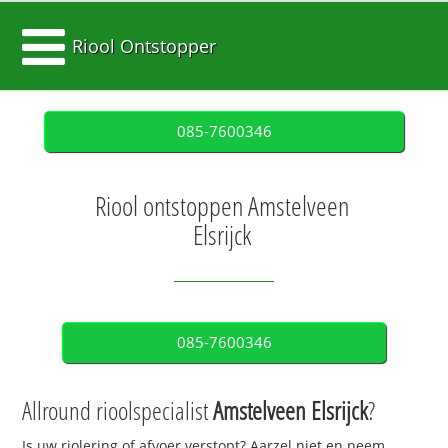
Riool Ontstopper
085-7600346
Riool ontstoppen Amstelveen
Elsrijck
085-7600346
Allround rioolspecialist
Amstelveen Elsrijck
?
Is uw riolering of afvoer verstopt? Aarzel niet en neem