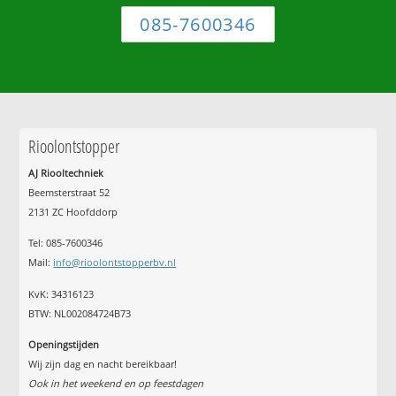
085-7600346
Rioolontstopper
AJ Riooltechniek
Beemsterstraat 52
2131 ZC Hoofddorp
Tel:
085-7600346
Mail:
info@rioolontstopperbv.nl
KvK: 34316123
BTW: NL002084724B73
Openingstijden
Wij zijn dag en nacht bereikbaar!
Ook in het weekend en op feestdagen