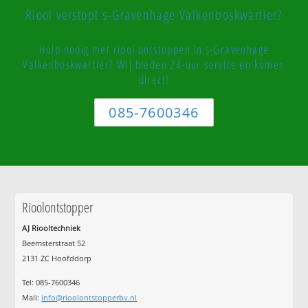
Riool verstopt s-Gravenhage Valkenboskwartier?
Hulp nodig met riool ontstoppen in s-Gravenhage
Valkenboskwartier? Wij bieden 24-uur service en komen
direct!
085-7600346
Rioolontstopper
AJ Riooltechniek
Beemsterstraat 52
2131 ZC Hoofddorp
Tel:
085-7600346
Mail:
info@rioolontstopperbv.nl