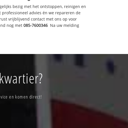
gelijks bezig met het ontstoppen, reinigen en
t professioneel advies én we repareren de
t vrijblijvend contact met ons op voor
tend nog met
085-7600346
Na uw melding
kwartier?
vice en komen direct!