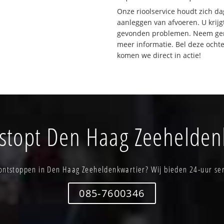
Onze rioolservice houdt zich da
aanleggen van afvoeren. U krijg
gevonden problemen. Neem gerus
meer informatie. Bel deze och
komen we direct in actie!
rstopt Den Haag Zeehelden
 ontstoppen in Den Haag Zeeheldenkwartier? Wij bieden 24-uur ser
085-7600346