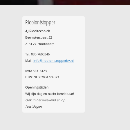
Rioolontstopper
AJ Riooltechniek
Beemsterstraat 52
2131 ZC Hoofddorp
Tel:
085-7600346
Mail:
info@rioolontstopperbv.nl
KvK: 34316123
BTW: NL002084724B73
Openingstijden
Wij zijn dag en nacht bereikbaar!
Ook in het weekend en op
feestdagen