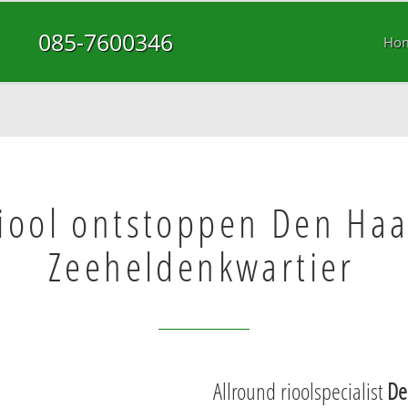
085-7600346
Ho
iool ontstoppen Den Ha
Zeeheldenkwartier
Allround rioolspecialist
De