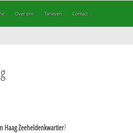
me
Over ons
Tarieven
Contact
ag
n Haag Zeeheldenkwartier
?