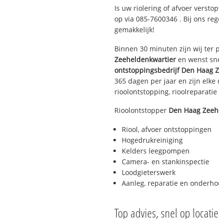
Is uw riolering of afvoer versto
op via
085-7600346
. Bij ons re
gemakkelijk!
Binnen 30 minuten zijn wij ter p
Zeeheldenkwartier
en wenst sne
ontstoppingsbedrijf
Den Haag Z
365 dagen per jaar en zijn elke
rioolontstopping, rioolreparatie 
Rioolontstopper
Den Haag Zeeh
Riool, afvoer ontstoppingen
Hogedrukreiniging
Kelders leegpompen
Camera- en stankinspectie
Loodgieterswerk
Aanleg, reparatie en onderh
Top advies, snel op locati