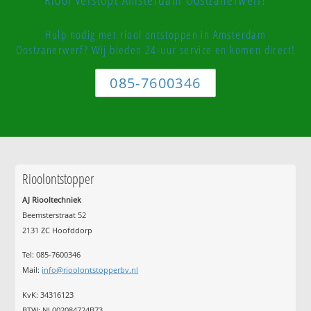
Hulp nodig met riool ontstoppen in Amsterdam
Oostzanerwerf? Wij bieden 24-uur service en komen direct!
085-7600346
Rioolontstopper
AJ Riooltechniek
Beemsterstraat 52
2131 ZC Hoofddorp
Tel:
085-7600346
Mail:
info@rioolontstopperbv.nl
KvK: 34316123
BTW: NL002084724B73