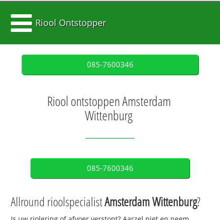
Riool Ontstopper
085-7600346
Riool ontstoppen Amsterdam
Wittenburg
085-7600346
Allround rioolspecialist
Amsterdam Wittenburg
?
Is uw riolering of afvoer verstopt? Aarzel niet en neem