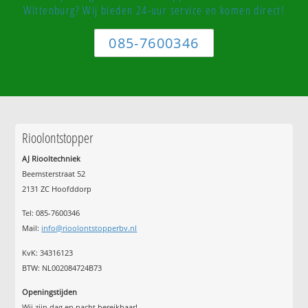
Wittenburg? Wij bieden 24-uur service en komen direct!
085-7600346
Rioolontstopper
AJ Riooltechniek
Beemsterstraat 52
2131 ZC Hoofddorp
Tel:
085-7600346
Mail:
info@rioolontstopperbv.nl
KvK: 34316123
BTW: NL002084724B73
Openingstijden
Wij zijn dag en nacht bereikbaar!